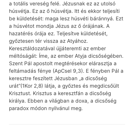
a totális vereség felé. Jézusnak ez az utolsó
húsvétja. Ez az ő húsvétja. Itt és ekkor teljesíti
be küldetését: maga lesz húsvéti báránnyá. Ezt
a húsvétot mondja Jézus az ő órájának. A
hazatérés órája ez. Teljesítve küldetését,
győztesen tér vissza az Atyához.
Keresztáldozatával újjáteremti az ember
méltóságát: Íme, az ember Atyja dicsőségében.
Szent Pál apostolt megtérésekor elárasztja a
feltámadás fénye (ApCsel 9,3). E fényben Pál a
keresztre feszített Jézusban „a dicsőség
urát”(1Kor 2,8) látja, a győztes és megdicsőült
Krisztust. Krisztus a keresztfán a dicsőség
királya. Ebben a világban a doxa, a dicsőség
paradox módon nyilvánul meg.