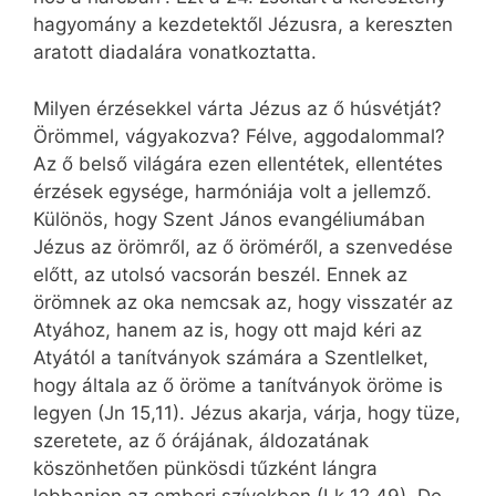
hagyomány a kezdetektől Jézusra, a kereszten
aratott diadalára vonatkoztatta.
Milyen érzésekkel várta Jézus az ő húsvétját?
Örömmel, vágyakozva? Félve, aggodalommal?
Az ő belső világára ezen ellentétek, ellentétes
érzések egysége, harmóniája volt a jellemző.
Különös, hogy Szent János evangéliumában
Jézus az örömről, az ő öröméről, a szenvedése
előtt, az utolsó vacsorán beszél. Ennek az
örömnek az oka nemcsak az, hogy visszatér az
Atyához, hanem az is, hogy ott majd kéri az
Atyától a tanítványok számára a Szentlelket,
hogy általa az ő öröme a tanítványok öröme is
legyen (Jn 15,11). Jézus akarja, várja, hogy tüze,
szeretete, az ő órájának, áldozatának
köszönhetően pünkösdi tűzként lángra
lobbanjon az emberi szívekben (Lk 12,49). De