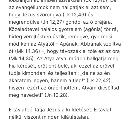
az evangéliumok nem hallgatják el azt sem,
hogy Jézus szorongva (Lk 12,49) és
megrendülve (Jn 12,27) gondol az ő órájára.
Közeledtével halálos gyötrelem (agónia) tör rá,
hideg verejtékben úszik, remegve, gyermeki
mód kéri az Atyától – Apának, Abbának szólítva
őt (Mk 14,36) –, hogy távozzék el tőle ez az óra
(Mk 14,35). Az Atya atyai módon hallgatja meg
Fia kérését, erőt önt belé, aki ezzel az erővel
tudja kimondani és teljesíteni: „de ne az én
akaratom legyen, hanem a tied!” (Lk 22,42),
hiszen „ezért az óráért jöttem, Atyám dicsőítsd
meg nevedet!” (Jn 12,28).
E távlatból látja Jézus a küldetését. E távlat
nélkül viszont minden kilátástalan.