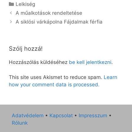
Kategória
Lelkiség
A műalkotások rendeltetése
A siklósi várkápolna Fájdalmak férfia
Szólj hozzá!
Hozzászólás küldéséhez
be kell jelentkezni
.
This site uses Akismet to reduce spam.
Learn
how your comment data is processed.
Adatvédelem
•
Kapcsolat
•
Impresszum
•
Rólunk