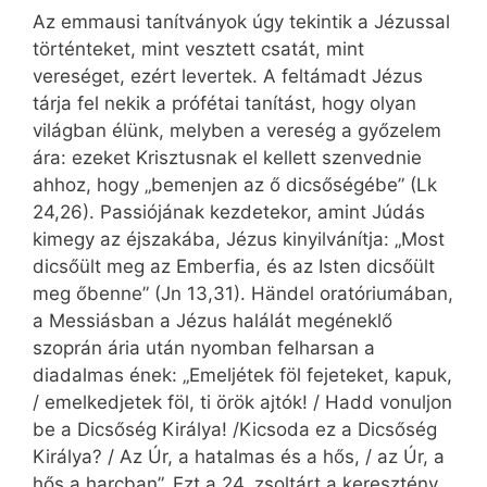
Az emmausi tanítványok úgy tekintik a Jézussal
történteket, mint vesztett csatát, mint
vereséget, ezért levertek. A feltámadt Jézus
tárja fel nekik a prófétai tanítást, hogy olyan
világban élünk, melyben a vereség a győzelem
ára: ezeket Krisztusnak el kellett szenvednie
ahhoz, hogy „bemenjen az ő dicsőségébe” (Lk
24,26). Passiójának kezdetekor, amint Júdás
kimegy az éjszakába, Jézus kinyilvánítja: „Most
dicsőült meg az Emberfia, és az Isten dicsőült
meg őbenne” (Jn 13,31). Händel oratóriumában,
a Messiásban a Jézus halálát megéneklő
szoprán ária után nyomban felharsan a
diadalmas ének: „Emeljétek föl fejeteket, kapuk,
/ emelkedjetek föl, ti örök ajtók! / Hadd vonuljon
be a Dicsőség Királya! /Kicsoda ez a Dicsőség
Királya? / Az Úr, a hatalmas és a hős, / az Úr, a
hős a harcban”. Ezt a 24. zsoltárt a keresztény