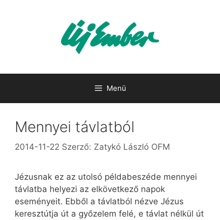
Kilépés
a
tartalomba
Menü
Mennyei távlatból
2014-11-22
Szerző:
Zatykó László OFM
Jézusnak ez az utolsó példabeszéde mennyei
távlatba helyezi az elkövetkező napok
eseményeit. Ebből a távlatból nézve Jézus
keresztútja út a győzelem felé, e távlat nélkül út