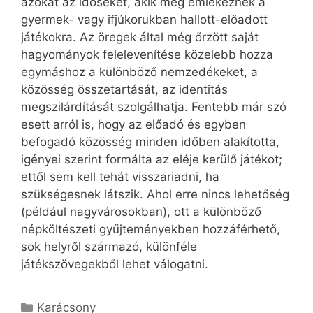
azokat az időseket, akik még emlékeznek a
gyermek- vagy ifjúkorukban hallott-előadott
játékokra. Az öregek által még őrzött saját
hagyományok felelevenítése közelebb hozza
egymáshoz a különböző nemzedékeket, a
közösség összetartását, az identitás
megszilárdítását szolgálhatja. Fentebb már szó
esett arról is, hogy az előadó és egyben
befogadó közösség minden időben alakította,
igényei szerint formálta az eléje kerülő játékot;
ettől sem kell tehát visszariadni, ha
szükségesnek látszik. Ahol erre nincs lehetőség
(például nagyvárosokban), ott a különböző
népköltészeti gyűjteményekben hozzáférhető,
sok helyről származó, különféle
játékszövegekből lehet válogatni.
Kategória
Karácsony