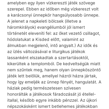
amelyben egy ilyen vízkereszti játék szövege
szerepel. Ebben az időben még vízkereszt volt
a karácsonyi ünnepkör hangsúlyosabb ünnepe.
A jelenet a napkeleti bölcsek (illetve a
háromkirályok) evangéliumból jól ismert
történetét eleveníti fel: az őket vezető csillagot,
hódolatukat a Kisded előtt, valamint az
álmukban megjelenő, intő angyalt.) Az idők és
az ízlés változásával e liturgikus játékok
lassanként elszakadtak a szertartásoktól,
kikerültek a templomból. De kedveltségük miatt
nem szűntek meg, hanem olyan ünnepköszöntő
játék lett belőlük, amellyel házról házra jártak,
hogy így emeljék az ünnep fényét, hangulatát. A
háziak pedig természetesen szívesen
honorálták a játékosok fáradozását jó étellel-
itallal, később egyre inkább pénzzel. Az újkori
népszokásként ismert betlehemes játékokban