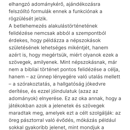
elhangzó adománykérő, ajándékozásra
felszólító formulák ennek a funkciónak a
rögzülését jelzik.
A betlehemezés alakulástörténetének
felidézése nemcsak abból a szempontból
érdekes, hogy példázza a népszokások
születésének lehetséges mikéntjét, hanem
azért is, hogy megértsük, miért olyanok ezek a
szövegek, amilyenek. Mint népszokásnak, már
nem a bibliai történet pontos felidézése a célja,
hanem – az ünnep lényegére való utalás mellett
– a szórakoztatás, a hallgatóság jókedvre
derítése, és ezzel jóindulatuk (azaz az
adományok) elnyerése. Ez az oka annak, hogy a
játékokban azok a jelenetek és szövegek
maradtak meg, amelyek ezt a célt szolgálják: az
öreg pásztorral való évődés, mókázás például
sokkal gyakoribb jelenet, mint mondjuk a