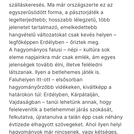
szálláskeresés. Ma már országszerte ez az
egyszerűsödött forma, a pásztorjáték a
legelterjedtebb; hosszabb lélegzetű, több
jelenetet tartalmazó, emelkedettebb
hangvételű változatokat csak kevés helyen –
legfőképpen Erdélyben – őriztek meg.
A hagyományos falusi – népi – kultúra sok
eleme napjainkra már csak emlék, ám egyes
jelenségek tovább élni, illetve feléledni
látszanak. Ilyen a betlehemes játék is.
Faluhelyen itt-ott – elsősorban
hagyományőrzőbb vidékeken, kiváltképp a
határokon túl: Erdélyben, Kárpátalján,
Vajdaságban – tanúi lehetünk annak, hogy
felelevenítik a betlehemmel járás szokását,
felkutatva, újratanulva a talán épp csak néhány
évtizede elhagyott szövegeket. Ahol ilyen helyi
hagyományok már nincsenek, vagy kétséges,