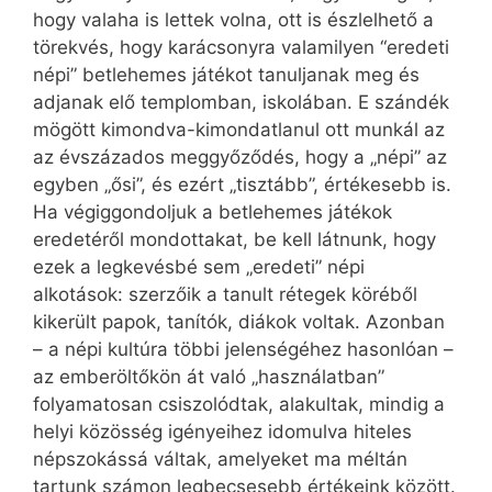
hogy valaha is lettek volna, ott is észlelhető a
törekvés, hogy karácsonyra valamilyen “eredeti
népi” betlehemes játékot tanuljanak meg és
adjanak elő templomban, iskolában. E szándék
mögött kimondva-kimondatlanul ott munkál az
az évszázados meggyőződés, hogy a „népi” az
egyben „ősi”, és ezért „tisztább”, értékesebb is.
Ha végiggondoljuk a betlehemes játékok
eredetéről mondottakat, be kell látnunk, hogy
ezek a legkevésbé sem „eredeti” népi
alkotások: szerzőik a tanult rétegek köréből
kikerült papok, tanítók, diákok voltak. Azonban
– a népi kultúra többi jelenségéhez hasonlóan –
az emberöltőkön át való „használatban”
folyamatosan csiszolódtak, alakultak, mindig a
helyi közösség igényeihez idomulva hiteles
népszokássá váltak, amelyeket ma méltán
tartunk számon legbecsesebb értékeink között.