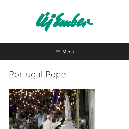
Kilépés
a
tartalomba
Menü
Portugal Pope