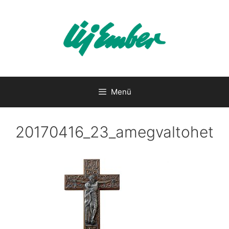
Kilépés
a
tartalomba
Menü
20170416_23_amegvaltohet