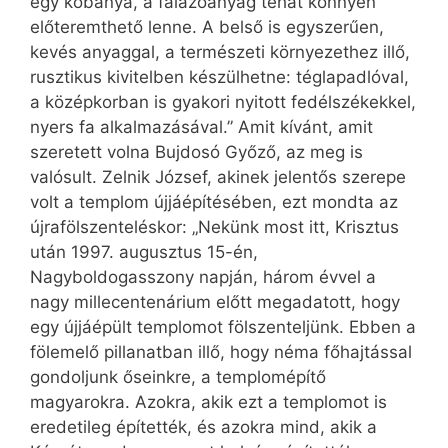
egy kőbánya, a falazóanyag tehát könnyen
előteremthető lenne. A belső is egyszerűen,
kevés anyaggal, a természeti környezethez illő,
rusztikus kivitelben készülhetne: téglapadlóval,
a középkorban is gyakori nyitott fedélszékekkel,
nyers fa alkalmazásával.” Amit kívánt, amit
szeretett volna Bujdosó Győző, az meg is
valósult. Zelnik József, akinek jelentős szerepe
volt a templom újjáépítésében, ezt mondta az
újrafölszenteléskor: „Nekünk most itt, Krisztus
után 1997. augusztus 15-én,
Nagyboldogasszony napján, három évvel a
nagy millecentenárium előtt megadatott, hogy
egy újjáépült templomot fölszenteljünk. Ebben a
fölemelő pillanatban illő, hogy néma főhajtással
gondoljunk őseinkre, a templomépítő
magyarokra. Azokra, akik ezt a templomot is
eredetileg építették, és azokra mind, akik a