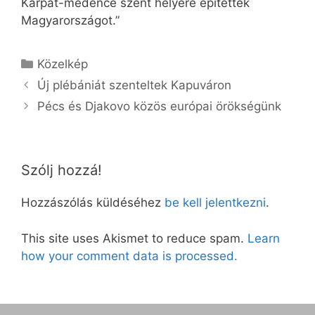
Kárpát-medence szent helyére építették
Magyarországot.”
Kategória
Közelkép
Új plébániát szenteltek Kapuváron
Pécs és Djakovo közös európai örökségünk
Szólj hozzá!
Hozzászólás küldéséhez
be kell jelentkezni
.
This site uses Akismet to reduce spam.
Learn
how your comment data is processed.