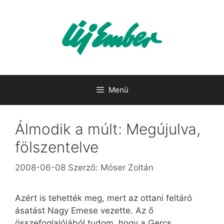
Kilépés
a
tartalomba
Menü
Álmodik a múlt: Megújulva,
fölszentelve
2008-06-08
Szerző:
Móser Zoltán
Azért is tehették meg, mert az ottani feltáró
ásatást Nagy Emese vezette. Az ő
összefoglalójából tudom, hogy a Gercs