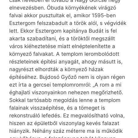
csak nevében él tovább a Nagy Görcse hegy
elnevezésben. Óbuda környékének virágzó
falvai akkor pusztultak el, amikor 1595-ben
Esztergom felszabadult a török alól, s végvidék
lett. Ekkor Esztergom kapitánya Budát is fel
akarta szabadítani, és a töröktől megszállt
város kiéheztetése miatt elnéptelenítette a
környező falvakat. A templom lerombolódott
részleteinek építési anyagát, ahogy másutt is,
nagyrészt elhordták a környező házak
építéséhez. Bujdosó Győző nem is olyan régen
ezt írta a gercsei templomromról: „A rom a mi
éghajlati viszonyainkon nehezen megőrizhető.
Sokkal tartósabb megoldás lenne a templom
falainak visszaépítése, és a tömeget is
rekonstruáló lefedés. Ez megvalósítható volna,
hiszen az épületből viszonylag kevés falazat
hiányzik. Néhány száz méterre ma is működik