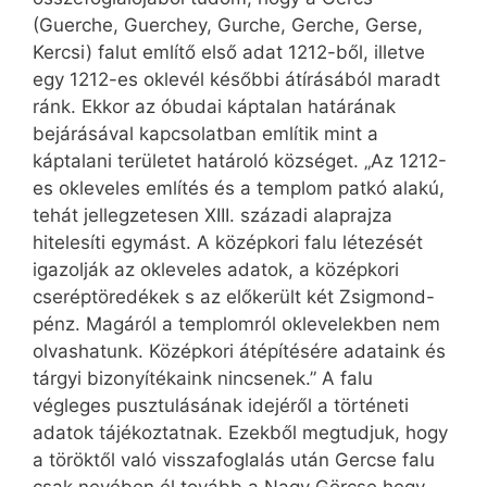
(Guerche, Guerchey, Gurche, Gerche, Gerse,
Kercsi) falut említő első adat 1212-ből, illetve
egy 1212-es oklevél későbbi átírásából maradt
ránk. Ekkor az óbudai káptalan határának
bejárásával kapcsolatban említik mint a
káptalani területet határoló községet. „Az 1212-
es okleveles említés és a templom patkó alakú,
tehát jellegzetesen XIII. századi alaprajza
hitelesíti egymást. A középkori falu létezését
igazolják az okleveles adatok, a középkori
cseréptöredékek s az előkerült két Zsigmond-
pénz. Magáról a templomról oklevelekben nem
olvashatunk. Középkori átépítésére adataink és
tárgyi bizonyítékaink nincsenek.” A falu
végleges pusztulásának idejéről a történeti
adatok tájékoztatnak. Ezekből megtudjuk, hogy
a töröktől való visszafoglalás után Gercse falu