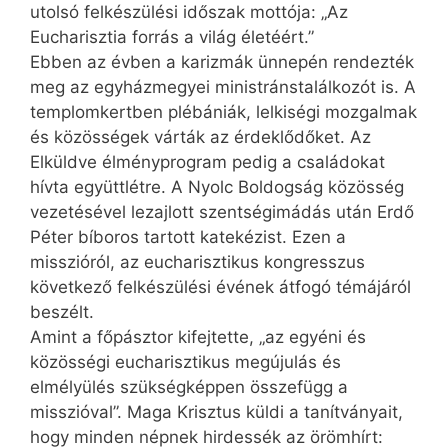
utolsó felkészülési időszak mottója: „Az
Eucharisztia forrás a világ életéért.”
Ebben az évben a karizmák ünnepén rendezték
meg az egyházmegyei ministránstalálkozót is. A
templomkertben plébániák, lelkiségi mozgalmak
és közösségek várták az érdeklődőket. Az
Elküldve élményprogram pedig a családokat
hívta együttlétre. A Nyolc Boldogság közösség
vezetésével lezajlott szentségimádás után Erdő
Péter bíboros tartott katekézist. Ezen a
misszióról, az eucharisztikus kongresszus
következő felkészülési évének átfogó témájáról
beszélt.
Amint a főpásztor kifejtette, „az egyéni és
közösségi eu­charisztikus megújulás és
elmélyülés szükségképpen összefügg a
misszióval”. Maga Krisztus küldi a tanítványait,
hogy minden népnek hirdessék az örömhírt: