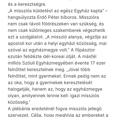
és a keresztségre.
„A missziós küldetést az egész Egyház kapta” –
hangsúlyozta Erdő Péter bíboros. Misszióra
nem csak távoli földrészeken van szükség, és
nem csak különleges szakemberek végezhetik
ezt a szolgálatot. „A misszió alanya, végzője az
apostoli kor után a helyi egyházi közösség, mai
szóval az egyházmegye volt.” A főpásztor
ezután felidézte dél-koreai útját. A másfél
milliós Szöuli Egyházmegyében évente 17 ezer
felnőttet keresztelnek meg. „Jóval több
felnőttet, mint gyermeket. Ennek pedig nem az
az oka, hogy a gyermekek keresztelését
halogatják, hanem az, hogy az egyházmegye
olyan, amilyennek lennie kell: igazi missziós
közösség.”
A plébánia eredeténél fogva missziós jellegű
szervezet. Célja, hogy meghívja az embereket a