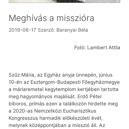
Meghívás a misszióra
2019-06-17
Szerző:
Baranyai Béla
Fotó: Lambert Attila
Szűz Mária, az Egyház anyja ünnepén, június
10-én az Esztergom-Budapesti Főegyházmegye
a máriaremetei kegytemplom kertjében tartotta
meg hagyományos majálisát. Erdő Péter
bíboros, prímás ezen a találkozón hirdette meg
a 2020-as Nemzetközi Eucharisztikus
Kongresszus harmadik előkészületi évét,
melynek középpontjában a misszió áll. Az