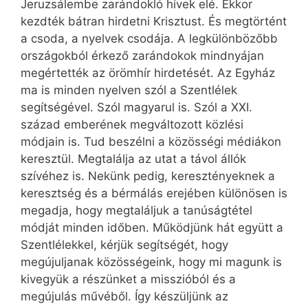
Jeruzsálembe zarándokló hívek elé. Ekkor
kezdték bátran hirdetni Krisztust. És megtörtént
a csoda, a nyelvek csodája. A legkülönbözőbb
országokból érkező zarándokok mindnyájan
megértették az örömhír hirdetését. Az Egyház
ma is minden nyelven szól a Szentlélek
segítségével. Szól magyarul is. Szól a XXI.
század emberének megváltozott közlési
módjain is. Tud beszélni a közösségi médiákon
keresztül. Megtalálja az utat a távol állók
szívéhez is. Nekünk pedig, keresztényeknek a
keresztség és a bérmálás erejében különösen is
megadja, hogy megtaláljuk a tanúságtétel
módját minden időben. Működjünk hát együtt a
Szentlélekkel, kérjük segítségét, hogy
megújuljanak közösségeink, hogy mi magunk is
kivegyük a részünket a misszióból és a
megújulás művéből. Így készüljünk az