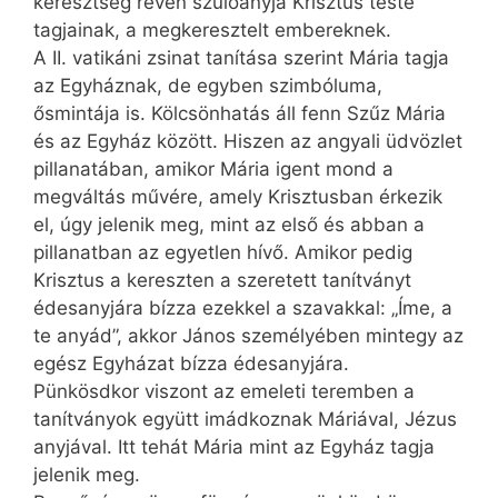
keresztség révén szülőanyja Krisztus teste
tagjainak, a megkeresztelt embereknek.
A II. vatikáni zsinat tanítása szerint Mária tagja
az Egyháznak, de egyben szimbóluma,
ősmintája is. Kölcsönhatás áll fenn Szűz Mária
és az Egyház között. Hiszen az angyali üdvözlet
pillanatában, amikor Mária igent mond a
megváltás művére, amely Krisztusban érkezik
el, úgy jelenik meg, mint az első és abban a
pillanatban az egyetlen hívő. Amikor pedig
Krisztus a kereszten a szeretett tanítványt
édesanyjára bízza ezekkel a szavakkal: „Íme, a
te anyád”, akkor János személyében mintegy az
egész Egyházat bízza édesanyjára.
Pünkösdkor viszont az emeleti teremben a
tanítványok együtt imádkoznak Máriával, Jézus
anyjával. Itt tehát Mária mint az Egyház tagja
jelenik meg.