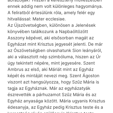
ábrázolják? Hiszen a keresztény művészetben
ennek addig nem volt különleges hagyománya.
A feliratból értesülünk róla, amely felér egy
hitvallással: Mater ecclesiae.
Az Újszövetségben, különösen a Jelenések
könyvében találkozunk a Napbaöltözött
Asszony képével, aki elsősorban magát az
Egyházat mint Krisztus jegyesét jelenti. De már
az Ószövetségben olvashatunk Sion leányáról,
aki a választott nép szimbóluma, hiszen az Úr
úgy tekintett népére, mint jegyesére. Szent
Ambrus az első, aki Máriát mint az Egyház
képét és mintáját nevezi meg. Szent Ágoston
viszont azt hangsúlyozza, hogy Szűz Mária is
tagja az Egyháznak. Már az egyházatyák
észrevették a párhuzamot Szűz Mária és az
Egyház anyasága között. Mária ugyanis Krisztus
édesanyja, az Egyház pedig Krisztus teste és a