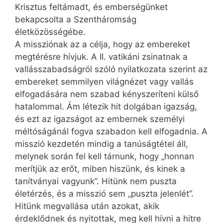
Krisztus feltámadt, és emberségünket
bekapcsolta a Szentháromság
életközösségébe.
A missziónak az a célja, hogy az embereket
megtérésre hívjuk. A II. vatikáni zsinatnak a
vallásszabadságról szóló nyilatkozata szerint az
embereket semmilyen világnézet vagy vallás
elfogadására nem szabad kényszeríteni külső
hatalommal. Ám létezik hit dolgában igazság,
és ezt az igaz­ságot az embernek személyi
méltóságánál fogva szabadon kell elfogadnia. A
misszió kezdetén mindig a tanúságtétel áll,
melynek során fel kell tárnunk, hogy „honnan
merítjük az erőt, miben hiszünk, és kinek a
tanítványai vagyunk”. Hitünk nem puszta
életérzés, és a misszió sem „puszta jelenlét”.
Hitünk megvallása után azokat, akik
érdeklődnek és nyitottak, meg kell hívni a hitre