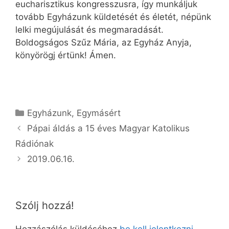
eucharisztikus kongresszusra, így munkáljuk
tovább Egyházunk küldetését és életét, népünk
lelki megújulását és megmaradását.
Boldogságos Szűz Mária, az Egyház Anyja,
könyörögj értünk! Ámen.
Kategória
Egyházunk
,
Egymásért
Pápai áldás a 15 éves Magyar Katolikus
Rádiónak
2019.06.16.
Szólj hozzá!
Hozzászólás küldéséhez
be kell jelentkezni
.