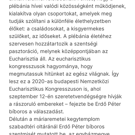
plébánia hívei valódi közösségként működjenek,
kialakítva olyan csoportokat, amelyek meg
tudják szólítani a különféle élethelyzetben
élőket: a családosokat, a kisgyermekes
szülőket, az időseket. A plébánia életéhez
szervesen hozzátartozik a szentségi
pasztoráció, melynek középpontjában az
Eucharisztia áll. Az eucharisztikus
kongresszusok hagyománya, hogy
megmutassuk hitünket az egész világnak. Így
lesz ez a 2020-as budapesti Nemzetközi
Eucharisztikus Kongresszuson is, ahol
szeptember 12-én szeretetvendégségre hívják
a rászoruló embereket – fejezte be Erdő Péter
bíboros a válaszadást.
Délután a máriaremetei kegytemplom
szabadtéri oltáránál Erdő Péter bíboros
szentmisét mutatott be, az egyházmegye