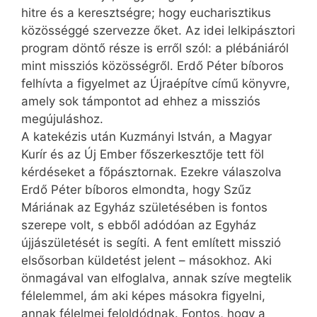
hitre és a keresztségre; hogy eucharisztikus
közösséggé szervezze őket. Az idei lelkipásztori
program döntő része is erről szól: a plébániáról
mint missziós közösségről. Erdő Péter bíboros
felhívta a figyelmet az Újraépítve című könyvre,
amely sok támpontot ad ehhez a missziós
megújuláshoz.
A katekézis után Kuzmányi István, a Magyar
Kurír és az Új Ember főszerkesztője tett föl
kérdéseket a főpásztornak. Ezekre válaszolva
Erdő Péter bíboros elmondta, hogy Szűz
Máriának az Egyház születésében is fontos
szerepe volt, s ebből adódóan az Egyház
újjászületését is segíti. A fent említett misszió
elsősorban küldetést jelent – másokhoz. Aki
önmagával van elfoglalva, annak szíve megtelik
félelemmel, ám aki képes másokra figyelni,
annak félelmei feloldódnak. Fontos, hogy a