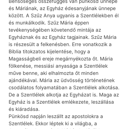
Bensőséges összefüggés van pünkösd ünnepe
és Máriának, az Egyház édesanyjának ünnepe
között. A Szűz Anya ugyanis a Szentlélekben él
és munkálkodik. Szűz Mária éppen
tevékenységében követendő mintája az
Egyháznak és az Egyház tagjainak. Szűz Mária
is részesült a felkenésben. Erre vonatkozik a
Biblia titokzatos kijelentése, hogy a
Magasságbeli ereje megárnyékozta őt. Mária
fölkenése, messiási anyasága a Szentlélek
műve benne, aki elhalmozta őt minden
ajándékával. Mária az üdvösség történetének
csodálatos folyamatában a Szentlélek alkotása.
De a Szentlélek alkotja az Egyházat is. Maga az
Egyház is a Szentlélek emlékezete, leszállása
és kiáradása.
Pünkösd napján leszállt az apostolokra a
Szentlélek. Ekkor léptek ki a világba, a