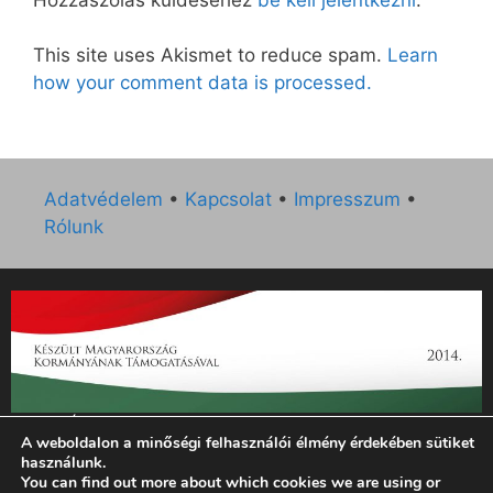
This site uses Akismet to reduce spam.
Learn
how your comment data is processed.
Adatvédelem
•
Kapcsolat
•
Impresszum
•
Rólunk
„Az Új Ember katolikus hetilap 2014. évi működésének
A weboldalon a minőségi felhasználói élmény érdekében sütiket
támogatását az EGYH-KCP-14-P-0121 sz. támogatási
használunk.
szerződés keretében 3 000 000 Ft összegben támogatta az
You can find out more about which cookies we are using or