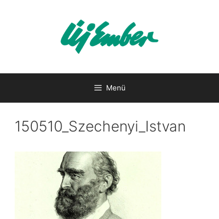
Kilépés
a
tartalomba
Menü
150510_Szechenyi_Istvan