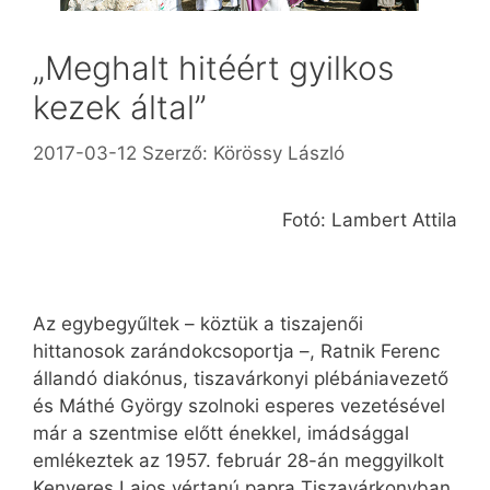
„Meghalt hitéért gyilkos
kezek által”
2017-03-12
Szerző:
Körössy László
Fotó: Lambert Attila
Az egybegyűltek – köztük a tiszajenői
hittanosok zarándokcsoportja –, Ratnik Ferenc
állandó diakónus, tiszavárkonyi plébániavezető
és Máthé György szolnoki esperes vezetésével
már a szentmise előtt énekkel, imádsággal
emlékeztek az 1957. február 28-án meggyilkolt
Kenyeres Lajos vértanú papra Tiszavárkonyban,