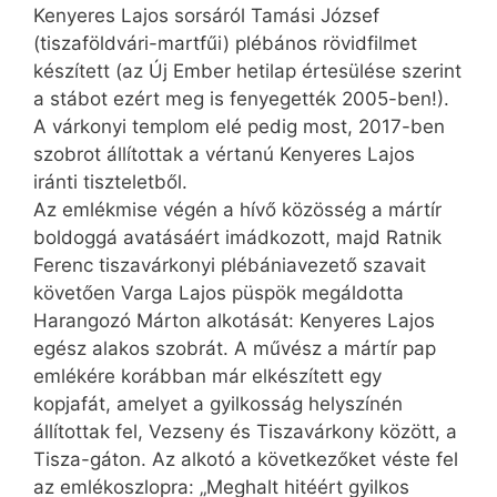
Kenyeres Lajos sorsáról Tamási József
(tiszaföldvári-martfűi) plébános rövidfilmet
készített (az Új Ember hetilap értesülése szerint
a stábot ezért meg is fenyegették 2005-ben!).
A várkonyi templom elé pedig most, 2017-ben
szobrot állítottak a vértanú Kenyeres Lajos
iránti tiszteletből.
Az emlékmise végén a hívő közösség a mártír
boldoggá avatásáért imádkozott, majd Ratnik
Ferenc tiszavárkonyi plébániavezető szavait
követően Varga Lajos püspök megáldotta
Harangozó Márton alkotását: Kenyeres Lajos
egész alakos szobrát. A művész a mártír pap
emlékére korábban már elkészített egy
kopjafát, amelyet a gyilkosság helyszínén
állítottak fel, Vezseny és Tiszavárkony között, a
Tisza-gáton. Az alkotó a következőket véste fel
az emlékoszlopra: „Meghalt hitéért gyilkos