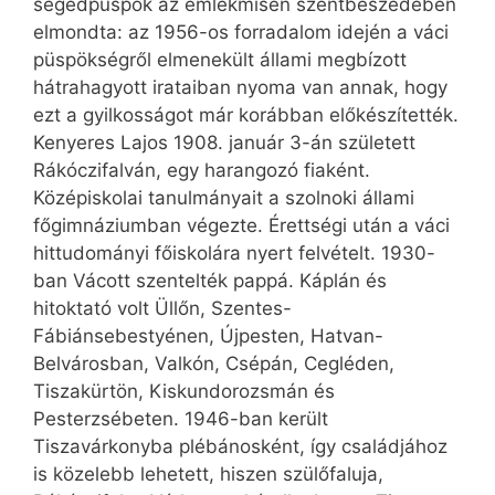
segédpüspök az emlékmisén szentbeszédében
elmondta: az 1956-os forradalom idején a váci
püspökségről elmenekült állami megbízott
hátrahagyott irataiban nyoma van annak, hogy
ezt a gyilkosságot már korábban előkészítették.
Kenyeres Lajos 1908. január 3-án született
Rákóczifalván, egy harangozó fiaként.
Középiskolai tanulmányait a szolnoki állami
főgimnáziumban végezte. Érettségi után a váci
hittudományi főiskolára nyert felvételt. 1930-
ban Vácott szentelték pappá. Káplán és
hitoktató volt Üllőn, Szentes-
Fábiánsebestyénen, Újpesten, Hatvan-
Belvárosban, Valkón, Csépán, Cegléden,
Tiszakürtön, Kiskundorozsmán és
Pesterzsébeten. 1946-ban került
Tiszavárkonyba plébánosként, így családjához
is közelebb lehetett, hiszen szülőfaluja,