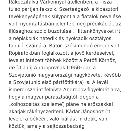
Rákóczifalva Várkonnyal átellenben, a Tisza
túlsó partján fekszik. Szerteágazó lelkipásztori
tevékenységének súlypontja a fiatalok nevelése
volt, nyomtatásban jelentek meg prédikációi, az
ifjúsághoz szóló buzdításai. Hittankönyveket írt
a népiskolák hetedik és nyolcadik osztályos
tanulói számára. Bátor, szókimondó ember volt.
Röpiratokban foglalkozott a jövő kérdéseivel,
levelet intézett többek között a Petőfi Körhöz,
de írt Jurij Andropovnak (1956-ban a
Szovjetunió magyarországi nagykövete, később
a Szovjetunió első pártfőtitkára) is. A levél
ismerői szerint felhívta Andropov figyelmét arra,
hogy a magyar parasztságtól idegen a
„kolhozosítás szelleme”, pláne ha erőszakkal
akarják rákényszeríteni. Kádár Jánoshoz írt
levelei a békéért való kiállást hirdetik, van
köztük, amely a sajtószabadság