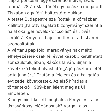
Napra pontosan egy esztendő múlva, 1958.
február 28-án Martfűnél egy halász a megáradt
Tiszában egy férfi holttestére bukkant.
A testet Budapestre szállították, a kórházban
kiállított „ha­lott­vizs­gálati bizonyítvány” szerint a
halál oka „gerincvelő-roncsolás”, és „lövési
sérülés”. Kenyeres Lajos holttestét a testvérei
azonosították.
A vértanú pap földi maradványainak méltó
elhelyezésére csak fél évvel később kerülhetett
sor szülőfalujában, Rákóczifalván. Sírján a
következő felirat olvasható: „A jó pásztor életét
adta juhaiért.” Ezután a félelem és a hallgatás
évtizedei következtek. Az első híradás a
történtekről 1989-ben jelent meg az Új
Emberben.
S hogy miért kellett meghalnia Kenyeres Lajos
tiszavárkonyi plébánosnak? Varga Lajos