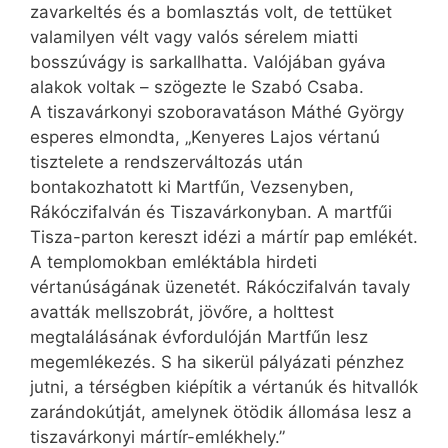
zavarkeltés és a bomlasztás volt, de tettüket
valamilyen vélt vagy valós sérelem miatti
bosszúvágy is sarkallhatta. Valójában gyáva
alakok voltak – szögezte le Szabó Csaba.
A tiszavárkonyi szoboravatáson Máthé György
esperes elmondta, „Kenyeres Lajos vértanú
tisztelete a rendszerváltozás után
bontakozhatott ki Martfűn, Vezsenyben,
Rákóczifalván és Tiszavárkonyban. A martfűi
Tisza-parton kereszt idézi a mártír pap emlékét.
A templomokban emléktábla hirdeti
vértanúságának üzenetét. Rákóczifalván tavaly
avatták mellszobrát, jövőre, a holttest
megtalálásának évfordulóján Martfűn lesz
megemlékezés. S ha sikerül pályázati pénzhez
jutni, a térségben kiépítik a vértanúk és hitvallók
zarándokútját, amelynek ötödik állomása lesz a
tiszavárkonyi mártír-emlékhely.”