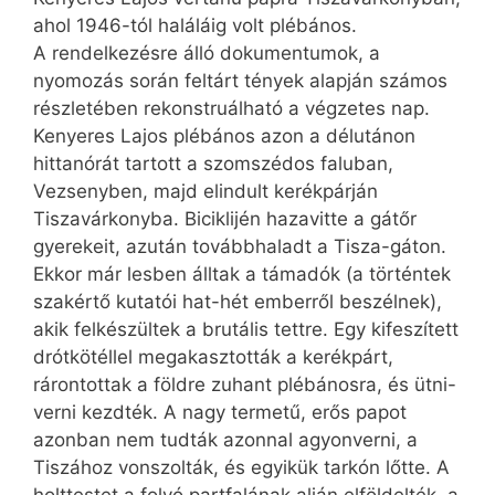
ahol 1946-tól haláláig volt plébános.
A rendelkezésre álló dokumentumok, a
nyomozás során feltárt tények alapján számos
részletében rekonstruálható a végzetes nap.
Kenyeres Lajos plébános azon a délutánon
hittanórát tartott a szomszédos faluban,
Vezsenyben, majd elindult kerékpárján
Tiszavárkonyba. Biciklijén hazavitte a gátőr
gyerekeit, azután továbbhaladt a Tisza-gáton.
Ekkor már lesben álltak a támadók (a történtek
szakértő kutatói hat-hét emberről beszélnek),
akik felkészültek a brutális tettre. Egy kifeszített
drótkötéllel megakasztották a kerékpárt,
rárontottak a földre zuhant plébánosra, és ütni-
verni kezdték. A nagy termetű, erős papot
azonban nem tudták azonnal agyonverni, a
Tiszához vonszolták, és egyikük tarkón lőtte. A