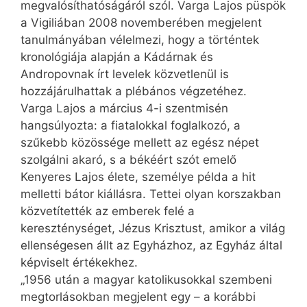
megvalósíthatóságáról szól. Varga Lajos püspök
a Vigiliában 2008 novemberében megjelent
tanulmányában vélelmezi, hogy a történtek
kronológiája alapján a Kádárnak és
Andropovnak írt levelek közvetlenül is
hozzájárulhattak a plébános végzetéhez.
Varga Lajos a március 4-i szentmisén
hangsúlyozta: a fiatalokkal foglalkozó, a
szűkebb közössége mellett az egész népet
szolgálni akaró, s a békéért szót emelő
Kenyeres Lajos élete, személye példa a hit
melletti bátor kiállásra. Tettei olyan korszakban
közvetítették az emberek felé a
kereszténységet, Jézus Krisztust, amikor a világ
ellenségesen állt az Egyházhoz, az Egyház által
képviselt értékekhez.
„1956 után a magyar katolikusokkal szembeni
megtorlásokban megjelent egy – a korábbi