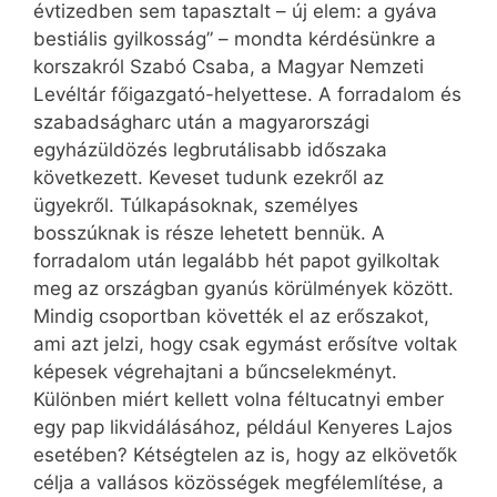
évtizedben sem tapasztalt – új elem: a gyáva
bestiális gyilkosság” – mondta kérdésünkre a
korszakról Szabó Csaba, a Magyar Nemzeti
Levéltár főigazgató-helyettese. A forradalom és
szabadságharc után a magyarországi
egyházüldözés legbrutálisabb időszaka
következett. Keveset tudunk ezekről az
ügyekről. Túlkapásoknak, személyes
bosszúknak is része lehetett bennük. A
forradalom után legalább hét papot gyilkoltak
meg az országban gyanús körülmények között.
Mindig csoportban követték el az erőszakot,
ami azt jelzi, hogy csak egymást erősítve voltak
képesek végrehajtani a bűncselekményt.
Különben miért kellett volna féltucatnyi ember
egy pap likvidálásához, például Kenyeres Lajos
esetében? Kétségtelen az is, hogy az elkövetők
célja a vallásos közösségek megfélemlítése, a