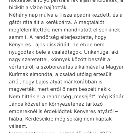
holttestet a folyó partfalának alján elföldelték, a
biciklit a vízbe hajították.
Néhány nap múlva a Tisza apadni kezdett, és a
gátőr rátalált a kerékpárra. A megtalálót
megfélemlítették: nem mondhatott el senkinek
semmit. A rendőrség elterjesztette, hogy
Kenyeres Lajos disszidált, de ebbe nem
nyugodtak bele a családtagok. Unkahúga, aki
nagy szeretettel, könnyek között beszélt a
vértanúról, a szoboravatás alkalmával a Magyar
Kurírnak elmondta, a család utólag értesült
arról, hogy Lajos atyát már korábban is
megverték, mert erről ő nem beszélt nekik.
Nem hitték el a rendőrség „meséjét”, még Kádár
János közvetlen környezetéhez tartozó
embereknél is érdeklődtek Kenyeres atyáról –
hiába. Kérdéseikre még sokáig nem kaptak
választ.