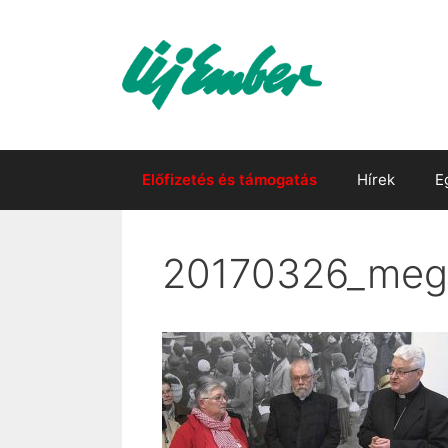
Kilépés
a
tartalomba
Előfizetés és támogatás
Hírek
E
20170326_mege