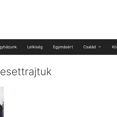
gyházunk
Lelkiség
Egymásért
Család
Kö
settrajtuk