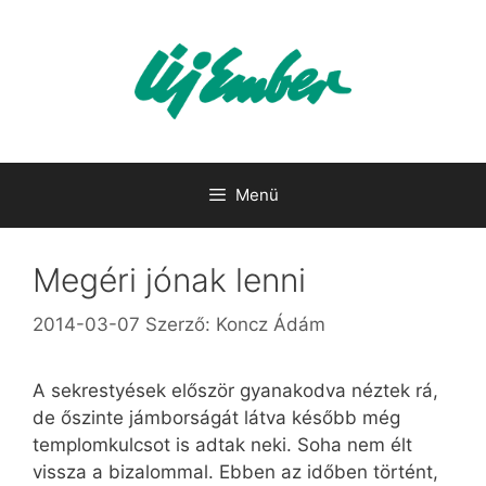
Kilépés
a
tartalomba
Menü
Megéri jónak lenni
2014-03-07
Szerző:
Koncz Ádám
A sekrestyések először gyanakodva néztek rá,
de őszinte jámborságát látva később még
templomkulcsot is adtak neki. Soha nem élt
vissza a bizalommal. Ebben az időben történt,