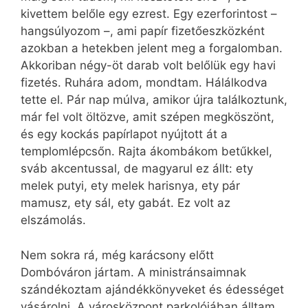
kivettem belőle egy ezrest. Egy ezerforintost –
hangsúlyozom –, ami papír fizetőeszközként
azokban a hetekben jelent meg a forgalomban.
Akkoriban négy-öt darab volt belőlük egy havi
fizetés. Ruhára adom, mondtam. Hálálkodva
tette el. Pár nap múlva, amikor újra találkoztunk,
már fel volt öltözve, amit szépen megköszönt,
és egy kockás papírlapot nyújtott át a
templomlépcsőn. Rajta ákombákom betűkkel,
sváb akcentussal, de magyarul ez állt: ety
melek putyi, ety melek harisnya, ety pár
mamusz, ety sál, ety gabát. Ez volt az
elszámolás.
Nem sokra rá, még karácsony előtt
Dombóváron jártam. A ministránsaimnak
szándékoztam ajándékkönyveket és édességet
vásárolni. A városközpont parkolójában álltam