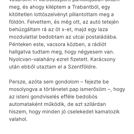
meg, és ahogy kiléptem a Trabantból, egy
kitöltetlen lottószelvényt pillantottam meg a
földön. Felvettem, és még ott, az autó tetején
behúzgáltam rá az öt x-et, majd egy laza
mozdulattal bedobtam az utcai postaládába.
Pénteken este, vacsora közben, a rádiót
hallgatva tudtam meg, hogy négyesem van.
Nyolcvan-valahány ezret fizetett. Karácsony
után ebből utaztam el a Szentföldre.
Persze, azóta sem gondolom – fejezte be
mosolyogva a történetet pap ismerősöm –, hogy
az isteni gondviselés efféle bedobós
automataként működik, de azt szilárdan
hiszem, hogy minden jó cselekedet kamatozik
valahol.