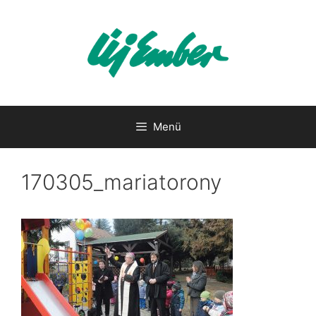
Kilépés
a
tartalomba
Menü
170305_mariatorony