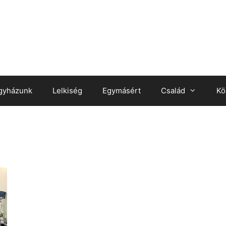
gyházunk
Lelkiség
Egymásért
Család
Kö