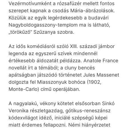
Vezérmotívumként a rózsafüzér mellett fontos
szerepet kapnak a csodás Mária-ábrázolások.
Közülük az egyik legérdekesebb a budavári
Nagyboldogasszony-templom ma is látható,
„törökűző” Szűzanya szobra.
Az idős komédiásról szóló XIII. századi jámbor
legenda az egyszerű szívek mindennél
értékesebb áldozatát példázza. Anatole France
novellát írt a témából; a cluny bencés
apátságban játszódó történetet Jules Massenet
dolgozta fel Miasszonyuk bohóca (1902,
Monte-Carlo) című operájában.
A nagyalakú, vékony kötetet elsősorban Sinkó
Veronika részletgazdag, gótikus-reneszánsz
kódexvilágot idéző, iniciálé szépségű képei
miatt érdemes fellapozni. Némi hiányérzetet