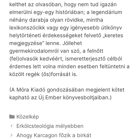
kelthet az olvasóban, hogy nem tud igazán
elmerülni egy-egy históriában; a legendárium
néhány darabja olyan rövidke, mintha
lexikonszócikk vagy egy igényesebb útikönyv
helytörténeti érdekességeket felvető „keretes
megjegyzése” lenne. Jóllehet
gyermekirodalomról van szó, a felnőtt
(fel)olvasók kedvéért, ismeretterjesztő célból
érdemes lett volna minden esetben feltüntetni a
közölt regék (ős)forrását is.
(A Móra Kiadó gondozásában megjelent kötet
kapható az Új Ember könyvesboltjaiban.)
Kategória
Közelkép
Erkölcsteológia mélyebben
Ahogy Karcagon fõzik a birkát