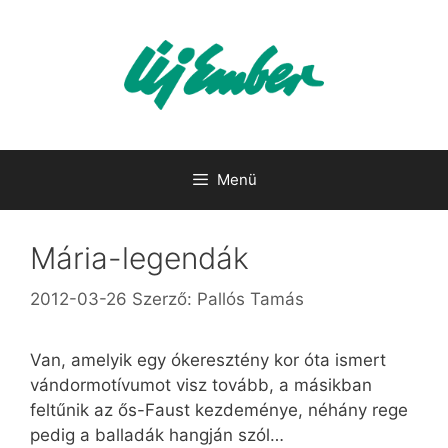
Kilépés
a
tartalomba
Menü
Mária-legendák
2012-03-26
Szerző:
Pallós Tamás
Van, amelyik egy ókeresztény kor óta ismert
vándormotívumot visz tovább, a másikban
feltűnik az ős-Faust kezdeménye, néhány rege
pedig a balladák hangján szól…