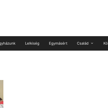
gyházunk
Lelkiség
Egymásért
Család
Kö