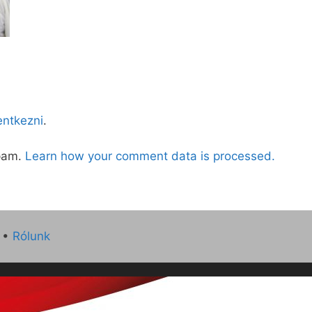
lentkezni
.
spam.
Learn how your comment data is processed.
•
Rólunk