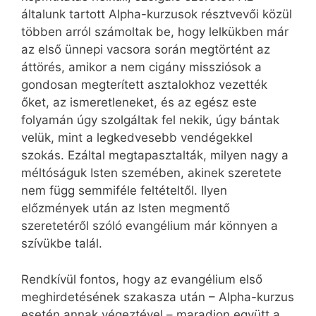
általunk tartott Alpha-kurzusok résztvevői közül
többen arról számoltak be, hogy lelkükben már
az első ünnepi vacsora során megtörtént az
áttörés, amikor a nem cigány missziósok a
gondosan megterített asztalokhoz vezették
őket, az ismeretleneket, és az egész este
folyamán úgy szolgáltak fel nekik, úgy bántak
velük, mint a legkedvesebb vendégekkel
szokás. Ezáltal megtapasztalták, milyen nagy a
méltóságuk Isten szemében, akinek szeretete
nem függ semmiféle feltételtől. Ilyen
előzmények után az Isten megmentő
szeretetéről szóló evangélium már könnyen a
szívükbe talál.
Rendkívül fontos, hogy az evangélium első
meghirdetésének szakasza után – Alpha-kurzus
esetén annak végeztével – maradjon együtt a