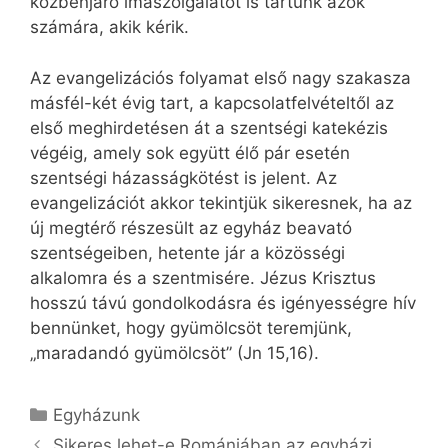
közbenjáró imaszolgálatot is tartunk azok
számára, akik kérik.
Az evangelizációs folyamat első nagy szakasza
másfél-két évig tart, a kapcsolatfelvételtől az
első meghirdetésen át a szentségi katekézis
végéig, amely sok együtt élő pár esetén
szentségi házasságkötést is jelent. Az
evangelizációt akkor tekintjük sikeresnek, ha az
új megtérő részesült az egyház beavató
szentségeiben, hetente jár a közösségi
alkalomra és a szentmisére. Jézus Krisztus
hosszú távú gondolkodásra és igényességre hív
bennünket, hogy gyümölcsöt teremjünk,
„maradandó gyümölcsöt” (Jn 15,16).
Kategória
Egyházunk
Sikeres lehet-e Romániában az egyházi