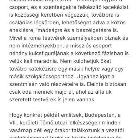
csoport, és a szentségekre felkészítő katekézist
is közösségi keretben végezzük, továbbra is
családias légkörben, lehetőséget adva a közös
éneklésre, imádságra és a beszélgetésre is.
Mivel a roma testvérek személyekben bíznak és
nem intézményekben, a missziós csoport
néhány kulcsfigurájának a következő fázisban is
velük kell maradnia. Nem küldhetjük őket
tovább katekézisre egy másik helyre vagy egy
másik szolgálócsoporthoz. Ugyanez igaz a
szentmisén való részvételre is. Eleinte biztosan
csak oda mennek majd el, ahol az általuk
szeretett testvérek is jelen vannak.
Hogy konkrét példát említsek, Budapesten, a
VIII. kerületi Tömő utcai lelkészségen minden
vasárnap déli egy órakor találkozunk a vezetői