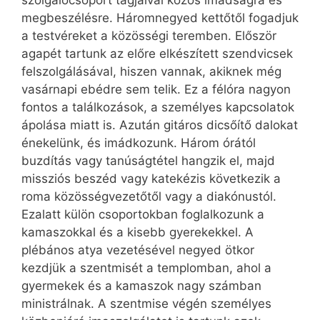
szolgálócsoport tagjaival közös imádságra és
megbeszélésre. Háromnegyed kettőtől fogadjuk
a testvéreket a közösségi teremben. Először
agapét tartunk az előre elkészített szendvicsek
felszolgálásával, hiszen vannak, akiknek még
vasárnapi ebédre sem telik. Ez a félóra nagyon
fontos a találkozások, a személyes kapcsolatok
ápolása miatt is. Azután gitáros dicsőítő dalokat
énekelünk, és imádkozunk. Három órától
buzdítás vagy tanúságtétel hangzik el, majd
missziós beszéd vagy katekézis következik a
roma közösségvezetőtől vagy a diakónustól.
Ezalatt külön csoportokban foglalkozunk a
kamaszokkal és a kisebb gyerekekkel. A
plébános atya vezetésével negyed ötkor
kezdjük a szentmisét a templomban, ahol a
gyermekek és a kamaszok nagy számban
ministrálnak. A szentmise végén személyes