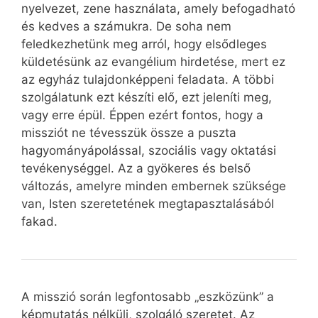
nyelvezet, zene használata, amely befogadható
és kedves a számukra. De soha nem
feledkezhetünk meg arról, hogy elsődleges
küldetésünk az evangélium hirdetése, mert ez
az egyház tulajdonképpeni feladata. A többi
szolgálatunk ezt készíti elő, ezt jeleníti meg,
vagy erre épül. Éppen ezért fontos, hogy a
missziót ne tévesszük össze a puszta
hagyományápolással, szociális vagy oktatási
tevékenységgel. Az a gyökeres és belső
változás, amelyre minden embernek szüksége
van, Isten szeretetének megtapasztalásából
fakad.
A misszió során legfontosabb „eszközünk” a
képmutatás nélküli, szolgáló szeretet. Az