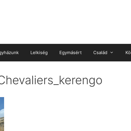
gyházunk
Lelkiség
Egymásért
Család
Kö
Chevaliers_kerengo