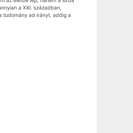
em az életbe lép, hanem a sírba
dannyian a XXI. században,
 a tudomány ad irányt, addig a