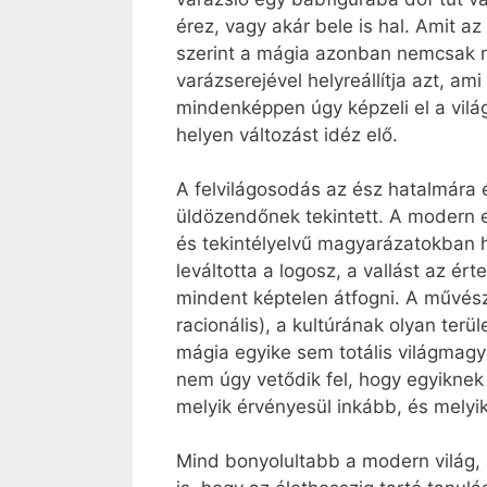
érez, vagy akár bele is hal. Amit a
szerint a mágia azonban nemcsak ron
varázserejével helyreállítja azt, am
mindenképpen úgy képzeli el a világ
helyen változást idéz elő.
A felvilágosodás az ész hatalmára ép
üldözendőnek tekintett. A modern e
és tekintélyelvű magyarázatokban hi
leváltotta a logosz, a vallást az 
mindent képtelen átfogni. A művésze
racionális), a kultúrának olyan terü
mágia egyike sem totális világmagy
nem úgy vetődik fel, hogy egyiknek
melyik érvényesül inkább, és melyi
Mind bonyolultabb a modern világ, 