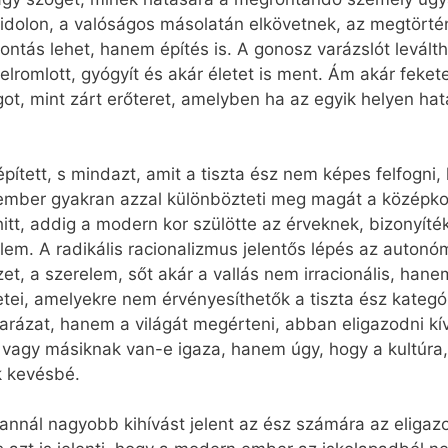
z idolon, a valóságos másolatán elkövetnek, az megtörté
tás lehet, hanem építés is. A gonosz varázslót leválthat
i elromlott, gyógyít és akár életet is ment. Ám akár feket
ot, mint zárt erőteret, amelyben ha az egyik helyen hatá
ített, s mindazt, amit a tiszta ész nem képes felfogni, kr
mber gyakran azzal különbözteti meg magát a középkori
tt, addig a modern kor szülötte az érveknek, bizonyíték
értelem. A radikális racionalizmus jelentős lépés az au
t, a szerelem, sőt akár a vallás nem irracionális, hane
letei, amelyekre nem érvényesíthetők a tiszta ész kategóri
arázat, hanem a világát megérteni, abban eligazodni k
 vagy másiknak van-e igaza, hanem úgy, hogy a kultúra,
k kevésbé.
annál nagyobb kihívást jelent az ész számára az eliga