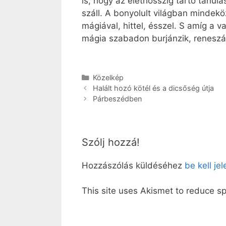
is, hogy az élethosszig tartó tanul
száll. A bonyolult világban mindekö
mágiával, hittel, ésszel. S amíg a 
mágia szabadon burjánzik, reneszá
Kategória
Közelkép
Halált hozó kötél és a dicsőség útja
Párbeszédben
Szólj hozzá!
Hozzászólás küldéséhez
be kell je
This site uses Akismet to reduce 