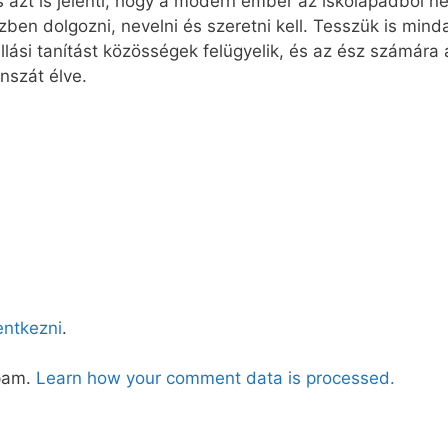
ás azt is jelenti, hogy a modern ember az iskolapadból n
zben dolgozni, nevelni és szeretni kell. Tesszük is min
vallási tanítást közösségek felügyelik, és az ész számára
nszát élve.
lentkezni
.
spam.
Learn how your comment data is processed.