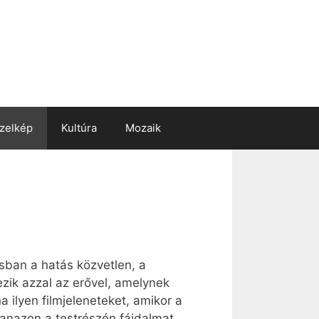
zelkép
Kultúra
Mozaik
sban a hatás közvetlen, a
ezik azzal az erővel, amelynek
a ilyen filmjeleneteket, amikor a
anazon a testrészén fájdalmat