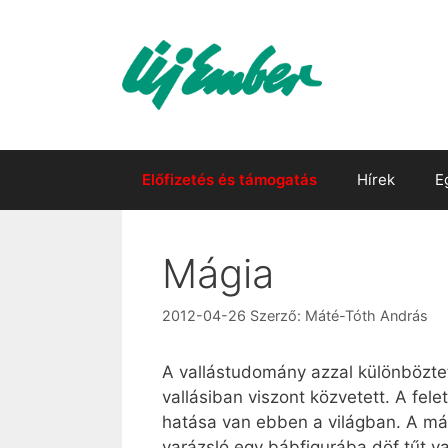
Kilépés
a
tartalomba
Előfizetés és támogatás
Hírek
E
Mágia
2012-04-26
Szerző:
Máté-Tóth András
A vallástudomány azzal különböztet
vallásiban viszont közvetett. A fel
hatása van ebben a világban. A mágik
varázsló egy bábfigurába döf tűt 