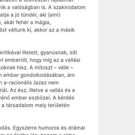
nik a valóságban is. A szakirodalom
ja a jó tündér, aki (ami)
e, akár fehér a mágia,
st váltunk ki, akkor az a másik
itikával illetett, gyanúsnak, sőt
 embertől, hogy míg az a vallási
oknak hisz. A mítoszt – vélik –
tonóm ember gondolkodásában, ám
m a-racionális (azaz nem
ái. Az ész, illetve a vallás és a
ívánó ember eszközei. A kérdés
 a társadalom mely területén
zodás. Egyszerre humoros és drámai