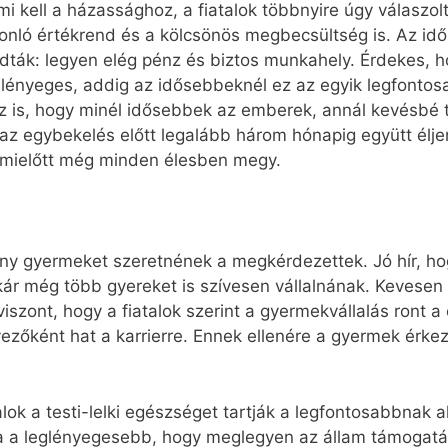
i kell a házassághoz, a fiatalok többnyire úgy válaszol
nló értékrend és a kölcsönös megbecsültség is. Az idő
dták: legyen elég pénz és biztos munkahely. Érdekes, ho
lényeges, addig az idősebbeknél ez az egyik legfonto
z is, hogy minél idősebbek az emberek, annál kevésbé t
az egybekelés előtt legalább három hónapig együtt éljen
, mielőtt még minden élesben megy.
hány gyermeket szeretnének a megkérdezettek. Jó hír, ho
ár még több gyereket is szívesen vállalnának. Kevesen
iszont, hogy a fiatalok szerint a gyermekvállalás ront a
yezőként hat a karrierre. Ennek ellenére a gyermek érke
lok a testi-lelki egészséget tartják a legfontosabbnak 
a leglényegesebb, hogy meglegyen az állam támogatása