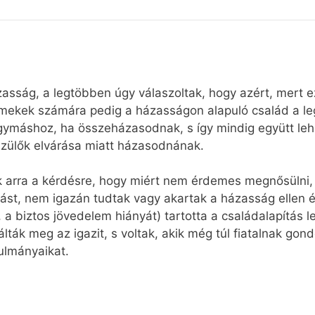
zasság, a legtöbben úgy válaszoltak, hogy azért, mert e
mekek számára pedig a házasságon alapuló család a leg
máshoz, ha összeházasodnak, s így mindig együtt leh
 szülők elvárása miatt házasodnának.
k arra a kérdésre, hogy miért nem érdemes megnősülni, 
st, nem igazán tudtak vagy akartak a házasság ellen é
si, a biztos jövedelem hiányát) tartotta a családalapítá
lták meg az igazit, s voltak, akik még túl fiatalnak go
nulmányaikat.