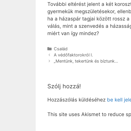
További eltérést jelent a két koros
gyermekük megszületésekor, ellenbe
ha a házaspár tagjai között rossz a
válás, mint a szenvedés a házassá
miért van így mindez?
Kategória
Család
A védőfaktorokról I.
„Mentünk, tekertünk és bíztunk…
Szólj hozzá!
Hozzászólás küldéséhez
be kell je
This site uses Akismet to reduce 