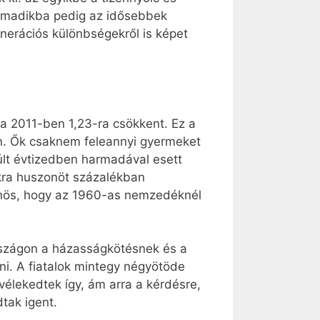
harmadikba pedig az idősebbek
enerációs különbségekről is képet
ja 2011-ben 1,23-ra csökkent. Ez a
n. Ők csaknem feleannyi gyermeket
múlt évtizedben harmadával esett
ukra huszonöt százalékban
önös, hogy az 1960-as nemzedéknél
országon a házasságkötésnek és a
i. A fiatalok mintegy négyötöde
vélekedtek így, ám arra a kérdésre,
tak igent.