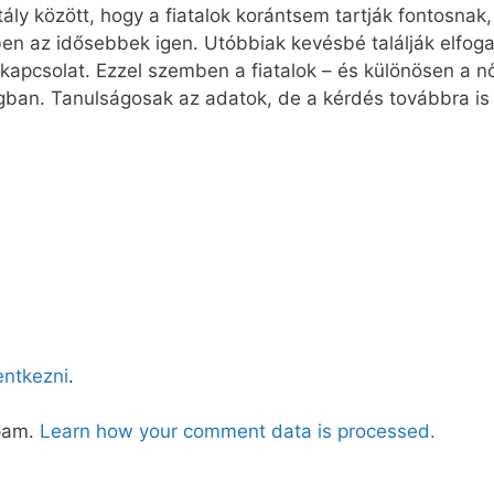
ztály között, hogy a fiatalok korántsem tartják fontosna
n az idősebbek igen. Utóbbiak kevésbé találják elfogad
 kapcsolat. Ezzel szemben a fiatalok – és különösen a nő
gban. Tanulságosak az adatok, de a kérdés továbbra is
lentkezni
.
spam.
Learn how your comment data is processed.