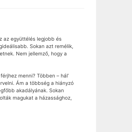
z az együttélés legjobb és
ideálisabb. Sokan azt remélik,
etnek. Nem jellemző, hogy a
férjhez menni? Többen – hál’
rvelni. Ám a többség a hiányzó
s legfőbb akadályának. Sokan
ndolták magukat a házassághoz,