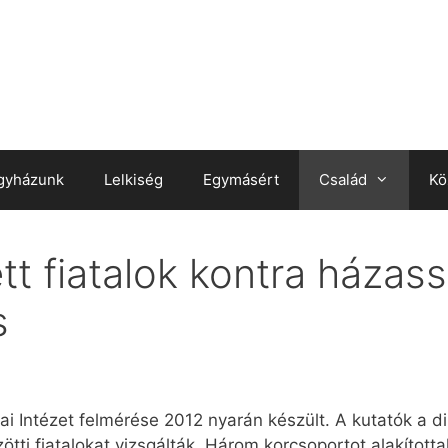
gyházunk
Lelkiség
Egymásért
Család
Kö
t fiatalok kontra házas
s
ai Intézet felmérése 2012 nyarán készült. A kutatók a di
tti fiatalokat vizsgálták. Három korcsoportot alakította