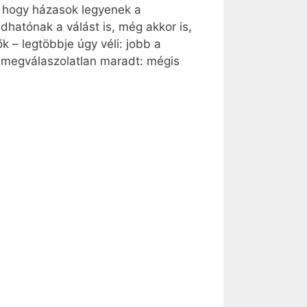
k, hogy házasok legyenek a
hatónak a válást is, még akkor is,
k – legtöbbje úgy véli: jobb a
 megválaszolatlan maradt: mégis