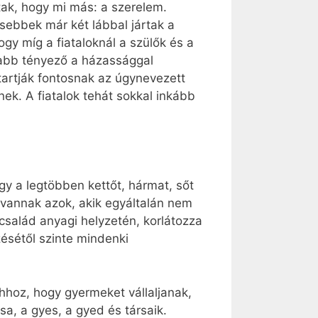
tak, hogy mi más: a szerelem.
sebbek már két lábbal jártak a
gy míg a fiataloknál a szülők és a
sabb tényező a házassággal
artják fontosnak az úgynevezett
ek. A fiatalok tehát sokkal inkább
gy a legtöbben kettőt, hármat, sőt
 vannak azok, akik egyáltalán nem
 család anyagi helyzetén, korlátozza
zésétől szinte mindenki
ahhoz, hogy gyermeket vállaljanak,
, a gyes, a gyed és társaik.