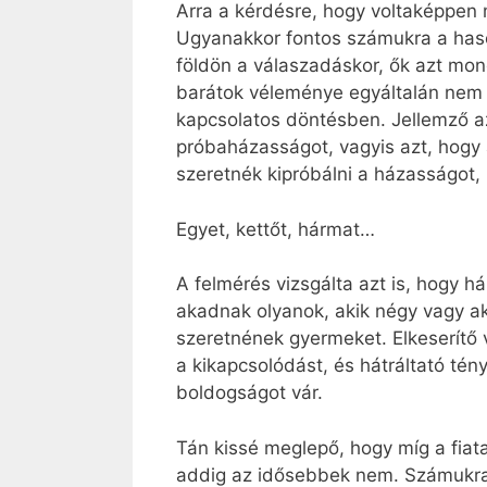
Arra a kérdésre, hogy voltaképpen m
Ugyanakkor fontos számukra a haso
földön a válaszadáskor, ők azt mon
barátok véleménye egyáltalán nem 
kapcsolatos döntésben. Jellemző a
próbaházasságot, vagyis azt, hogy 
szeretnék kipróbálni a házasságot
Egyet, kettőt, hármat…
A felmérés vizsgálta azt is, hogy 
akadnak olyanok, akik négy vagy ak
szeretnének gyermeket. Elkeserítő v
a kikapcsolódást, és hátráltató tén
boldogságot vár.
Tán kissé meglepő, hogy míg a fiata
addig az idősebbek nem. Számukra 