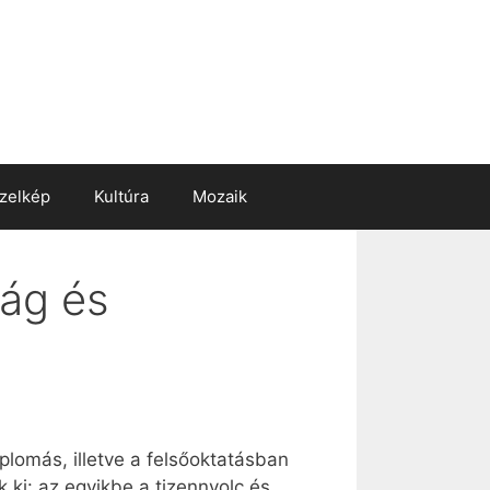
zelkép
Kultúra
Mozaik
ság és
plomás, illetve a felsőoktatásban
k ki: az egyikbe a tizennyolc és