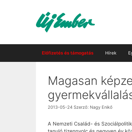
Kilépés
a
tartalomba
Előfizetés és támogatás
Hírek
E
Magasan képzet
gyermekvállalá
2013-05-24
Szerző:
Nagy Enikő
A Nemzeti Család- és Szociálpolitik
tanuló tizennyolc és negyven év közö