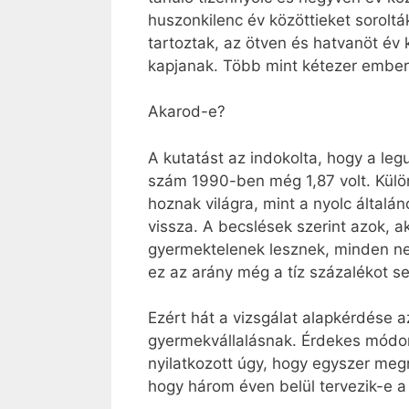
huszonkilenc év közöttieket sorolt
tartoztak, az ötven és hatvanöt év
kapjanak. Több mint kétezer embert
Akarod-e?
A kutatást az indokolta, hogy a le
szám 1990-ben még 1,87 volt. Kül
hoznak világra, mint a nyolc által
vissza. A becslések szerint azok, 
gyermektelenek lesznek, minden ne
ez az arány még a tíz százalékot se
Ezért hát a vizsgálat alapkérdése 
gyermekvállalásnak. Érdekes módon
nyilatkozott úgy, hogy egyszer meg
hogy három éven belül tervezik-e a