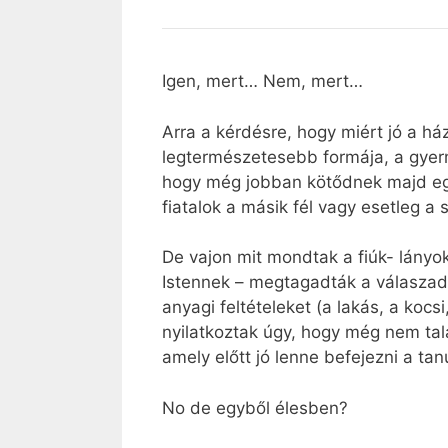
Igen, mert… Nem, mert…
Arra a kérdésre, hogy miért jó a há
legtermészetesebb formája, a gyer
hogy még jobban kötődnek majd egy
fiatalok a másik fél vagy esetleg a
De vajon mit mondtak a fiúk- lányo
Istennek – megtagadták a válaszadá
anyagi feltételeket (a lakás, a koc
nyilatkoztak úgy, hogy még nem talá
amely előtt jó lenne befejezni a ta
No de egyből élesben?