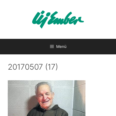
Kilépés
a
tartalomba
Menü
20170507 (17)