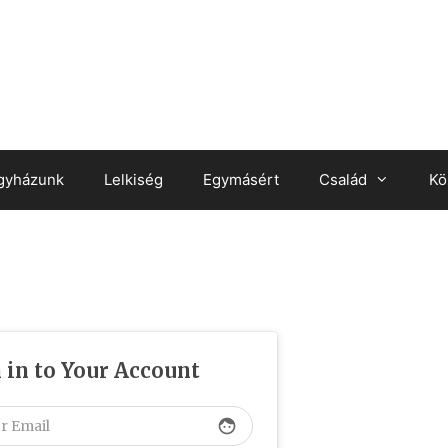
gyházunk
Lelkiség
Egymásért
Család
Kö
 in to Your Account
face