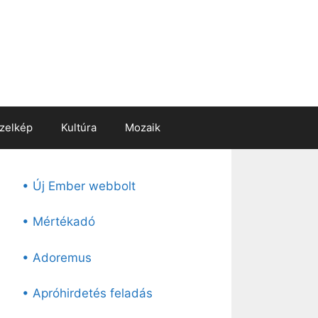
zelkép
Kultúra
Mozaik
• Új Ember webbolt
• Mértékadó
• Adoremus
• Apróhirdetés feladás