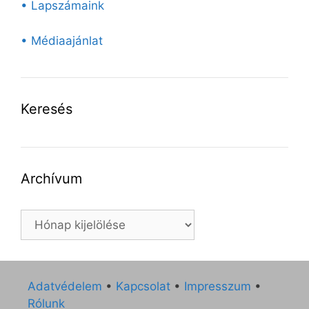
• Lapszámaink
• Médiaajánlat
Keresés
Archívum
Archívum
Adatvédelem
•
Kapcsolat
•
Impresszum
•
Rólunk