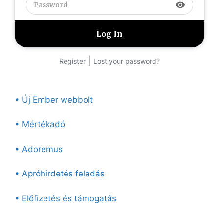
visibility
|
Register
Lost your password?
• Új Ember webbolt
• Mértékadó
• Adoremus
• Apróhirdetés feladás
• Előfizetés és támogatás