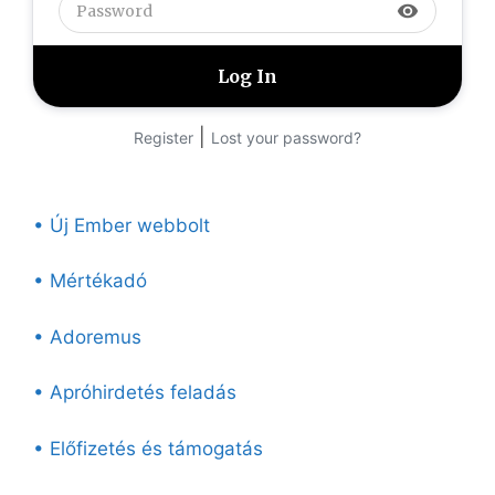
visibility
|
Register
Lost your password?
• Új Ember webbolt
• Mértékadó
• Adoremus
• Apróhirdetés feladás
• Előfizetés és támogatás