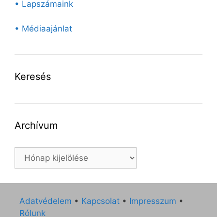
• Lapszámaink
• Médiaajánlat
Keresés
Archívum
Archívum
Adatvédelem
•
Kapcsolat
•
Impresszum
•
Rólunk