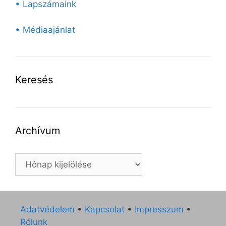
• Lapszámaink
• Médiaajánlat
Keresés
Archívum
Archívum
Adatvédelem
•
Kapcsolat
•
Impresszum
•
Rólunk