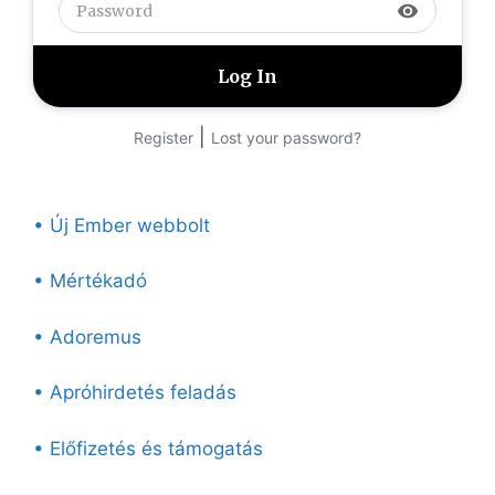
visibility
|
Register
Lost your password?
• Új Ember webbolt
• Mértékadó
• Adoremus
• Apróhirdetés feladás
• Előfizetés és támogatás