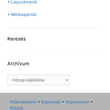
• Lapszámaink
• Médiaajánlat
Keresés
Archívum
Archívum
Adatvédelem
•
Kapcsolat
•
Impresszum
•
Rólunk