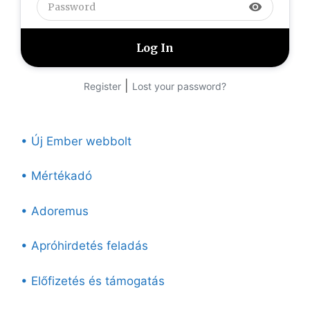
visibility
|
Register
Lost your password?
• Új Ember webbolt
• Mértékadó
• Adoremus
• Apróhirdetés feladás
• Előfizetés és támogatás