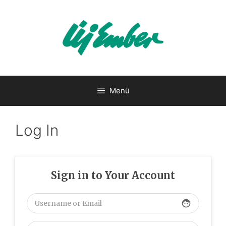
Kilépés
a
tartalomba
Menü
Log In
Sign in to Your Account
face