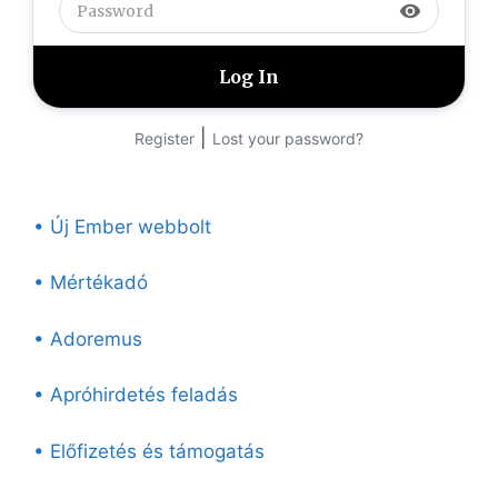
visibility
|
Register
Lost your password?
• Új Ember webbolt
• Mértékadó
• Adoremus
• Apróhirdetés feladás
• Előfizetés és támogatás