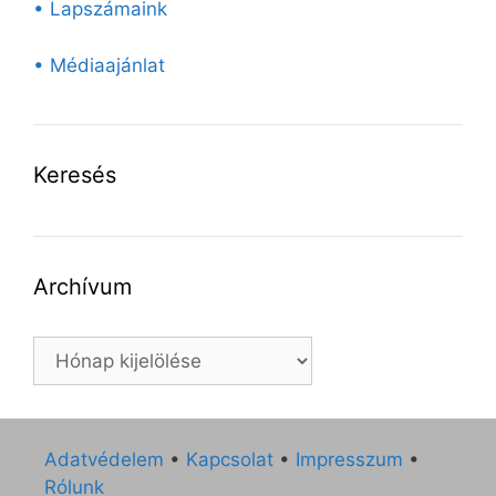
• Lapszámaink
• Médiaajánlat
Keresés
Archívum
Archívum
Adatvédelem
•
Kapcsolat
•
Impresszum
•
Rólunk