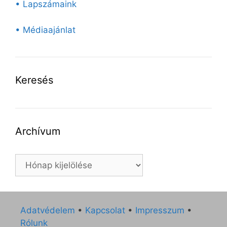
• Lapszámaink
• Médiaajánlat
Keresés
Archívum
Archívum
Adatvédelem
•
Kapcsolat
•
Impresszum
•
Rólunk