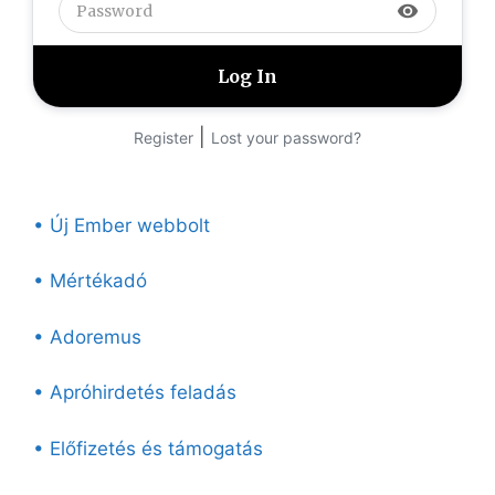
visibility
|
Register
Lost your password?
• Új Ember webbolt
• Mértékadó
• Adoremus
• Apróhirdetés feladás
• Előfizetés és támogatás