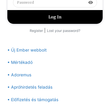
visibility
|
Register
Lost your password?
• Új Ember webbolt
• Mértékadó
• Adoremus
• Apróhirdetés feladás
• Előfizetés és támogatás