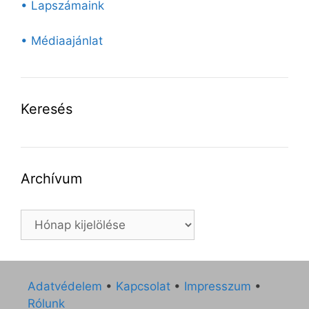
• Lapszámaink
• Médiaajánlat
Keresés
Archívum
Archívum
Adatvédelem
•
Kapcsolat
•
Impresszum
•
Rólunk