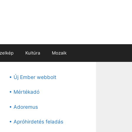
zelkép
Kultúra
Mozaik
• Új Ember webbolt
• Mértékadó
• Adoremus
• Apróhirdetés feladás