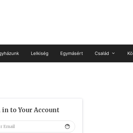
gyházunk
Lelkiség
Egymásért
Család
Kö
 in to Your Account
face