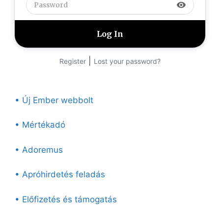
visibility
|
Register
Lost your password?
• Új Ember webbolt
• Mértékadó
• Adoremus
• Apróhirdetés feladás
• Előfizetés és támogatás