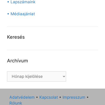
• Lapszámaink
• Médiaajánlat
Keresés
Archívum
Archívum
Adatvédelem
•
Kapcsolat
•
Impresszum
•
Rólunk