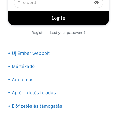
visibility
|
Register
Lost your password?
• Új Ember webbolt
• Mértékadó
• Adoremus
• Apróhirdetés feladás
• Előfizetés és támogatás