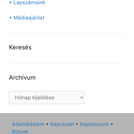
• Lapszámaink
• Médiaajánlat
Keresés
Archívum
Archívum
Adatvédelem
•
Kapcsolat
•
Impresszum
•
Rólunk