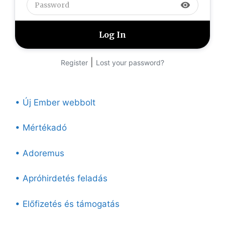
visibility
|
Register
Lost your password?
• Új Ember webbolt
• Mértékadó
• Adoremus
• Apróhirdetés feladás
• Előfizetés és támogatás