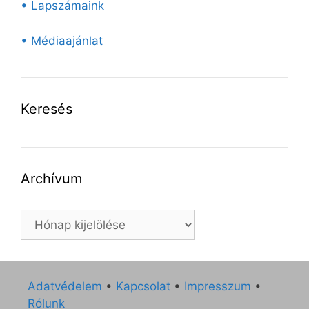
• Lapszámaink
• Médiaajánlat
Keresés
Archívum
Archívum
Adatvédelem
•
Kapcsolat
•
Impresszum
•
Rólunk