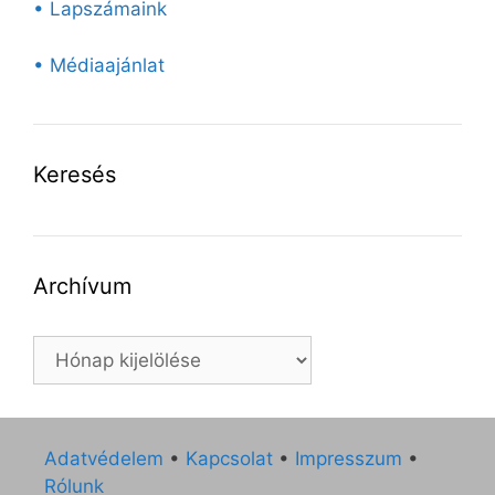
• Lapszámaink
• Médiaajánlat
Keresés
Archívum
Archívum
Adatvédelem
•
Kapcsolat
•
Impresszum
•
Rólunk