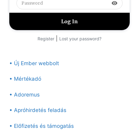
visibility
|
Register
Lost your password?
• Új Ember webbolt
• Mértékadó
• Adoremus
• Apróhirdetés feladás
• Előfizetés és támogatás