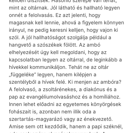
kellően díszítsék. Hasonló szerepe van tehát,
mint az oltárnak. Jól látható és hallható legyen
onnét a felolvasás. Ez azt jelenti, hogy
magasnak kell lennie, ahová a figyelem könnyen
irányul, ne pedig keresni kelljen, hogy vajon ki
szól. A jól hallhatóságot szolgálja például a
hangvető a szószékek fölött. Az ambó
elhelyezését úgy kell megoldani, hogy az
kapcsolatban legyen az oltárral, de leginkább a
hívekkel kommunikáljon. Tehát ne az oltár
„függeléke” legyen, hanem kilépjen a
szentélyből a hívek felé. Ki menjen az ambóra?
A felolvasó, a zsoltárénekes, a diakónus és a
pap az evangéliumolvasáshoz és a homíliához.
Innen lehet előadni az egyetemes könyörgések
fohászait is, azonban nem illik oda a
szertartás-magyarázó vagy az énekvezető.
Amise sem ott kezdődik, hanem a papi széknél,