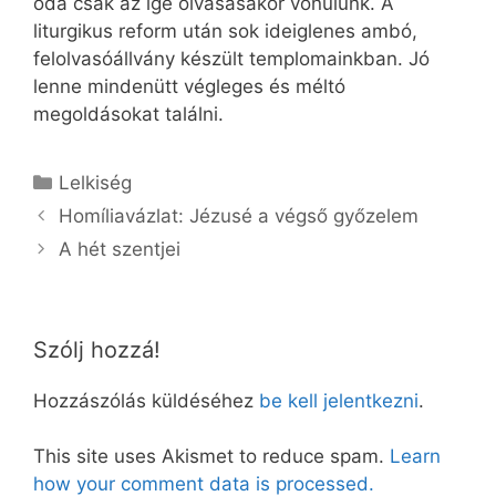
oda csak az ige olvasásakor vonulunk. A
liturgikus reform után sok ideiglenes ambó,
felolvasóállvány készült templomainkban. Jó
lenne mindenütt végleges és méltó
megoldásokat találni.
Kategória
Lelkiség
Homíliavázlat: Jézusé a végső győzelem
A hét szentjei
Szólj hozzá!
Hozzászólás küldéséhez
be kell jelentkezni
.
This site uses Akismet to reduce spam.
Learn
how your comment data is processed.