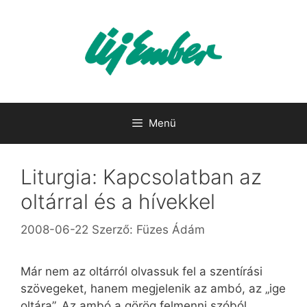
Kilépés
a
tartalomba
Menü
Liturgia: Kapcsolatban az
oltárral és a hívekkel
2008-06-22
Szerző:
Füzes Ádám
Már nem az oltárról olvassuk fel a szentírási
szövegeket, hanem megjelenik az ambó, az „ige
oltára”. Az ambó a görög felmenni szóból