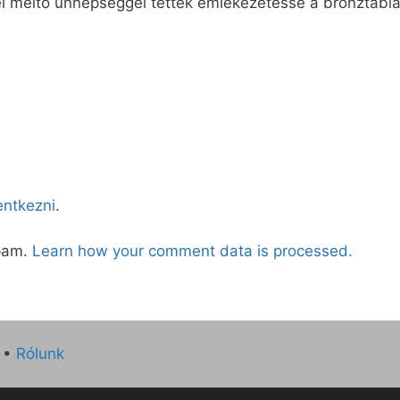
l méltó ünnepséggel tették emlékezetessé a bronztábla
lentkezni
.
spam.
Learn how your comment data is processed.
•
Rólunk