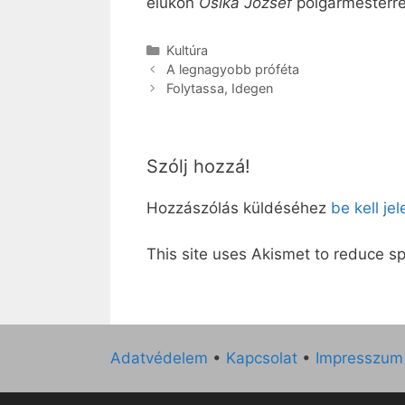
élükön
Osika József
polgármesterre
Kategória
Kultúra
A legnagyobb próféta
Folytassa, Idegen
Szólj hozzá!
Hozzászólás küldéséhez
be kell je
This site uses Akismet to reduce 
Adatvédelem
•
Kapcsolat
•
Impresszum