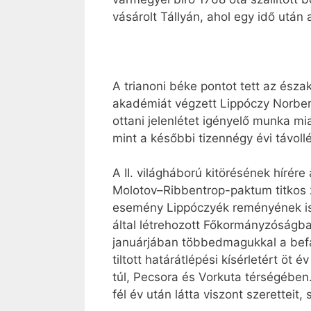
vásárolt Tállyán, ahol egy idő után 
A trianoni béke pontot tett az ész
akadémiát végzett Lippóczy Norbert
ottani jelenlétet igényelő munka m
mint a későbbi tizennégy évi távoll
A II. világháború kitörésének hírér
Molotov–Ribbentrop-paktum titkos
esemény Lippóczyék reményének is v
által létrehozott Főkormányzóságba
januárjában többedmagukkal a befag
tiltott határátlépési kísérletért öt
túl, Pecsora és Vorkuta térségében
fél év után látta viszont szeretteit, 