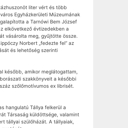
zhuszonöt liter vért és több
 a város Egyházkerületi Múzeumának
alapította a Tarnówi Bem József
z elkövetkező évtizedekben a
t vásárolta meg, gyűjtötte össze.
ippóczy Norbert „fedezte fel” az
sát és lehetőség szerinti
pal később, amikor meglátogattam,
t borászati szakkönyveit a későbbi
záz szőlőmotívumos ex librisét.
s hangulatú Tállya felkerül a
át Társaság küldöttsége, valamint
 tállyai szülőházát. A tállyaiak,