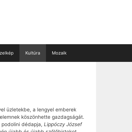
zelkép
Kultúra
Mozaik
yel üzletekbe, a lengyel emberek
kedelemnek köszönhette gazdagságát.
 podolini dédapja,
Lippóczy József
évén újabb és újabb szőlőbirtokot