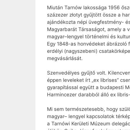
Miután Tarnów lakossága 1956 őszé
százezer złotyt gyűjtött össze a h
ajándékozta népi üvegfestmény- é
Magyarbarát Társaságot, amely a v
magyar–lengyel történelmi és kultu
Egy 1848-as honvédeket ábrázoló fe
erdélyi (nagyszebeni) csatakörképet
megvásárlását.
Szenvedélyes gyűjtő volt. Kilencv
éppen leveleket írt „ex librises” cs
gyarapítással együtt a budapesti 
Harmincezer darabból álló ex libri
Mi sem természetesebb, hogy szülőh
magyar– lengyel kapcsolatok térké
a Tarnówi Kerületi Múzeum delegáció