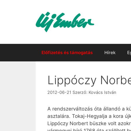
Kilépés
a
tartalomba
Előfizetés és támogatás
Hírek
E
Lippóczy Norbe
2012-06-21
Szerző:
Kovács István
A rendszerváltozás óta állandó a k
asztalára. Tokaj-Hegyalja a kora ú
Lippóczy Norbert büszke volt azokr
vármegyei bíró 1768 óta szállított 