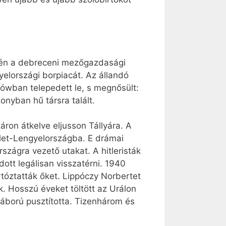
végén a debreceni mezőgazdasági
yelországi borpiacát. Az állandó
ówban telepedett le, s megnősült:
onyban hű társra talált.
áron átkelve eljusson Tállyára. A
let-Lengyelországba. E drámai
zágra vezető utakat. A hitleristák
ott legálisan visszatérni. 1940
tóztatták őket. Lippóczy Norbertet
ék. Hosszú éveket töltött az Urálon
háború pusztította. Tizenhárom és