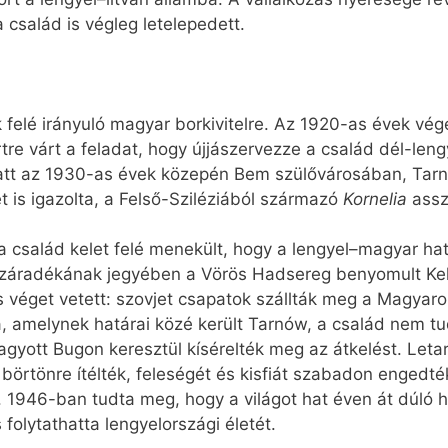
a család is végleg letelepedett.
ak felé irányuló magyar borkivitelre. Az 1920-as évek 
re várt a feladat, hogy újjászervezze a család dél-leng
iatt az 1930-as évek közepén Bem szülővárosában, Tarn
ét is igazolta, a Felső-Sziléziából származó
Kornelia
assz
e a család kelet felé menekült, hogy a lengyel–magyar hat
 záradékának jegyében a Vörös Hadsereg benyomult Ke
éget vetett: szovjet csapatok szállták meg a Magyarors
, amelynek határai közé került Tarnów, a család nem tud
yott Bugon keresztül kísérelték meg az átkelést. Letar
 év börtönre ítélték, feleségét és kisfiát szabadon engedt
. 1946-ban tudta meg, hogy a világot hat éven át dúló 
s folytathatta lengyelországi életét.