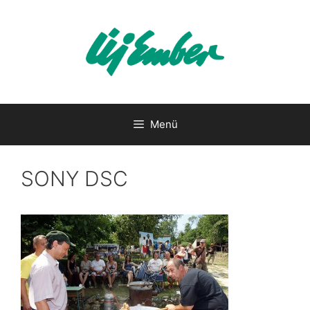
Kilépés
a
tartalomba
Menü
SONY DSC