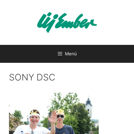
Kilépés
a
tartalomba
Menü
SONY DSC