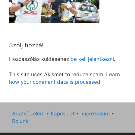
Szólj hozzá!
Hozzászólás küldéséhez
be kell jelentkezni
.
This site uses Akismet to reduce spam.
Learn
how your comment data is processed.
Adatvédelem
•
Kapcsolat
•
Impresszum
•
Rólunk