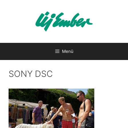
Kilépés
a
tartalomba
Menü
SONY DSC