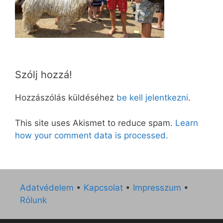
Szólj hozzá!
Hozzászólás küldéséhez
be kell jelentkezni
.
This site uses Akismet to reduce spam.
Learn
how your comment data is processed.
Adatvédelem
•
Kapcsolat
•
Impresszum
•
Rólunk