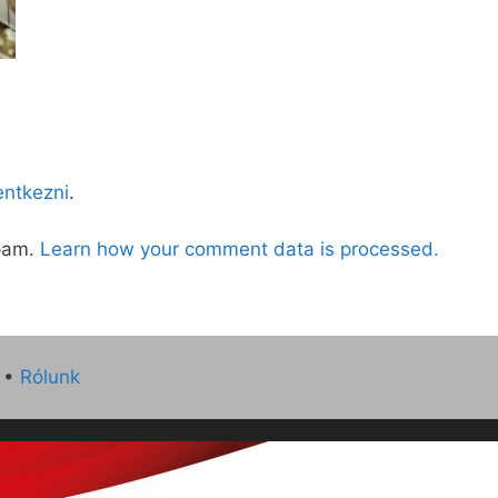
lentkezni
.
spam.
Learn how your comment data is processed.
•
Rólunk