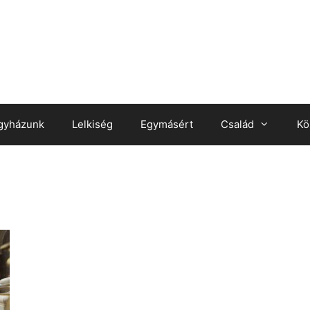
gyházunk
Lelkiség
Egymásért
Család
Kö