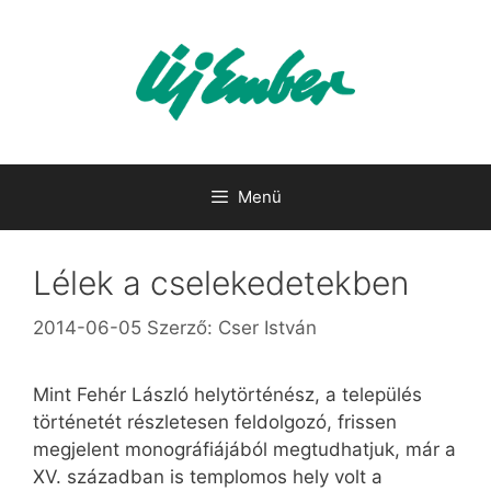
Kilépés
a
tartalomba
Menü
Lélek a cselekedetekben
2014-06-05
Szerző:
Cser István
Mint Fehér László helytörténész, a település
történetét részletesen feldolgozó, frissen
megjelent monográfiájából megtudhatjuk, már a
XV. században is templomos hely volt a