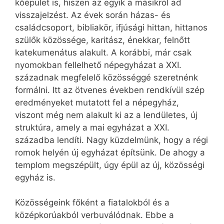
kőépület is, hiszen az egyik a másikról ad
visszajelzést. Az évek során házas- és
családcsoport, bibliakör, ifjúsági hittan, hittanos
szülők közössége, karitász, énekkar, felnőtt
katekumenátus alakult. A korábbi, már csak
nyomokban fellelhető népegyházat a XXI.
századnak megfelelő közösséggé szeretnénk
formálni. Itt az ötvenes években rendkívül szép
eredményeket mutatott fel a népegyház,
viszont még nem alakult ki az a lendületes, új
struktúra, amely a mai egyházat a XXI.
századba lendíti. Nagy küzdelmünk, hogy a régi
romok helyén új egyházat építsünk. De ahogy a
templom megszépült, úgy épül az új, közösségi
egyház is.
Közösségeink főként a fiatalokból és a
középkorúakból verbuválódnak. Ebbe a