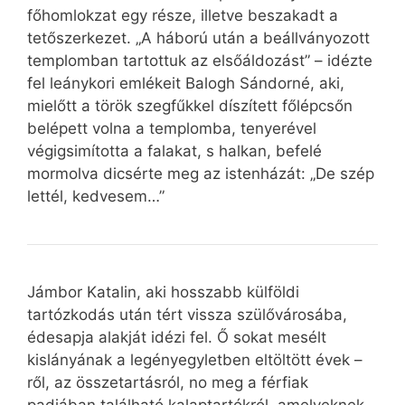
főhomlokzat egy része, illetve beszakadt a
tetőszerkezet. „A háború után a beállványozott
templomban tartottuk az elsőáldozást” – idézte
fel leánykori emlékeit Balogh Sándorné, aki,
mielőtt a török szegfűkkel díszített főlépcsőn
belépett volna a templomba, tenyerével
végigsimította a falakat, s halkan, befelé
mormolva dicsérte meg az istenházát: „De szép
lettél, kedvesem…”
Jámbor Katalin, aki hosszabb külföldi
tartózkodás után tért vissza szülővárosába,
édesapja alakját idézi fel. Ő sokat mesélt
kislányának a legényegyletben eltöltött évek –
ről, az összetartásról, no meg a férfiak