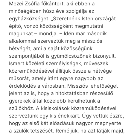
Mezei Zsófia főkántort, aki ebben a
minőségében húsz éve szolgálja az
egyházközséget. „Szeretnénk Isten országát
építő, vonzó közösségként megmutatni
magunkat – mondja. – Idén már második
alkalommal szerveztük meg a missziós
hétvégét, ami a saját közösségünk
szempontjából is gyümölcsözőnek bizonyult.
Ismert közéleti személyiségek, művészek
közreműködésével állítjuk össze a hétvége
műsorát, amely iránt egyre nagyobb az
érdeklődés a városban. Missziós lehetőséget
jelent az is, hogy a hitoktatásban részesülő
gyerekek által közelebb kerülhetünk a
szülőkhöz. A kisiskolások közreműködésével
szerveztünk egy kis énekkart. Úgy vettük észre,
hogy az első két előadásuk nagyon megnyerte
a szülők tetszését. Reméljük, ha azt látják majd,