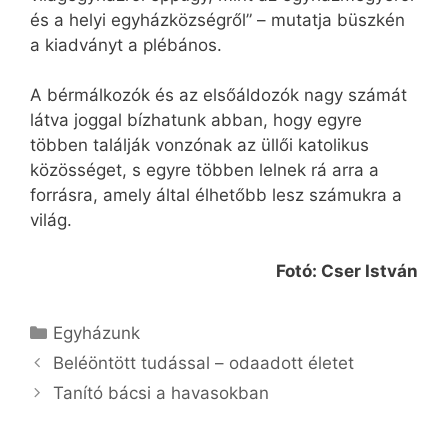
és a helyi egyházközségről” – mutatja büszkén
a kiadványt a plébános.
A bérmálkozók és az elsőáldozók nagy számát
látva joggal bízhatunk abban, hogy egyre
többen találják vonzónak az üllői katolikus
közösséget, s egyre többen lelnek rá arra a
forrásra, amely által élhetőbb lesz számukra a
világ.
Fotó: Cser István
Kategória
Egyházunk
Beléöntött tudással – odaadott életet
Tanító bácsi a havasokban