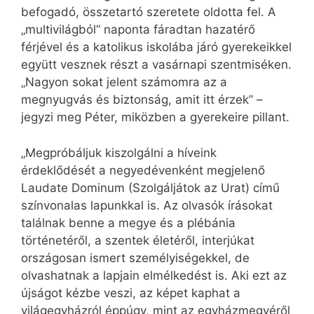
befogadó, összetartó szeretete oldotta fel. A
„multivilágból” naponta fáradtan hazatérő
férjével és a katolikus iskolába járó gyerekeikkel
együtt vesznek részt a vasárnapi szentmiséken.
„Nagyon sokat jelent számomra az a
megnyugvás és biztonság, amit itt érzek” –
jegyzi meg Péter, miközben a gyerekeire pillant.
„Megpróbáljuk kiszolgálni a híveink
érdeklődését a negyedévenként megjelenő
Laudate Dominum (Szolgáljátok az Urat) című
színvonalas lapunkkal is. Az olvasók írásokat
találnak benne a megye és a plébánia
történetéről, a szentek életéről, interjúkat
országosan ismert személyiségekkel, de
olvashatnak a lapjain elmélkedést is. Aki ezt az
újságot kézbe veszi, az képet kaphat a
világegyházról éppúgy, mint az egyházmegyéről