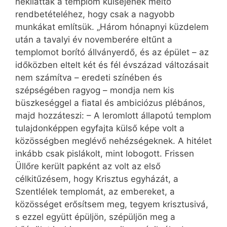
nekiláttak a templom külsejének méltó
rendbetételéhez, hogy csak a nagyobb
munkákat említsük. „Három hónapnyi küzdelem
után a tavalyi év novemberére eltűnt a
templomot borító állványerdő, és az épület – az
időközben eltelt két és fél évszázad változásait
nem számítva – eredeti színében és
szépségében ragyog – mondja nem kis
büszkeséggel a fiatal és ambiciózus plébános,
majd hozzáteszi: – A leromlott állapotú templom
tulajdonképpen egyfajta külső képe volt a
közösségben meglévő nehézségeknek. A hitélet
inkább csak pislákolt, mint lobogott. Frissen
Üllőre került papként az volt az első
célkitűzésem, hogy Krisztus egyházát, a
Szentlélek templomát, az embereket, a
közösséget erősítsem meg, tegyem krisztusivá,
s ezzel együtt épüljön, szépüljön meg a