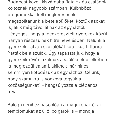
Budapest közeli kisvárosba fiatalok és családok
költöznek nagyobb számban. Különböző
programokkal kell megkeresnünk,
megszólítanunk a betelepülőket, köztük azokat
is, akik még távol állnak az egyháztól.
Lényeges, hogy a megkeresztelt gyerekek közül
hányan részesülnek hitre nevelésben. Nálunk a
gyerekek hatvan százalékát katolikus hittanra
íratták be a szülők. Úgy tapasztaljuk, hogy a
gyerekeik révén azoknak a szülőknek a lelkében
is megrezdül valami, akiknek már nincs
semmilyen kötődésük az egyházhoz. Célunk,
hogy számukra is vonzóvá tegyük a
közösségünket” – hangsúlyozza a plébános
atya.
Balogh nénihez hasonlóan a magukénak érzik
templomukat az üllői polgárok is – mondja