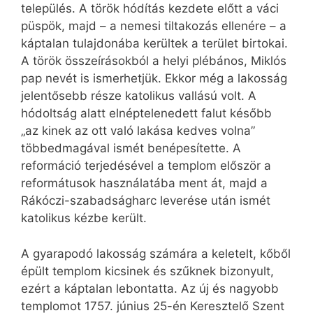
település. A török hódítás kezdete előtt a váci
püspök, majd – a nemesi tiltakozás ellenére – a
káptalan tulajdonába kerültek a terület birtokai.
A török összeírásokból a helyi plébános, Miklós
pap nevét is ismerhetjük. Ekkor még a lakosság
jelentősebb része katolikus vallású volt. A
hódoltság alatt elnéptelenedett falut később
„az kinek az ott való lakása kedves volna”
többedmagával ismét benépesítette. A
reformáció terjedésével a templom először a
reformátusok használatába ment át, majd a
Rákóczi-szabadságharc leverése után ismét
katolikus kézbe került.
A gyarapodó lakosság számára a keletelt, kőből
épült templom kicsinek és szűknek bizonyult,
ezért a káptalan lebontatta. Az új és nagyobb
templomot 1757. június 25-én Keresztelő Szent