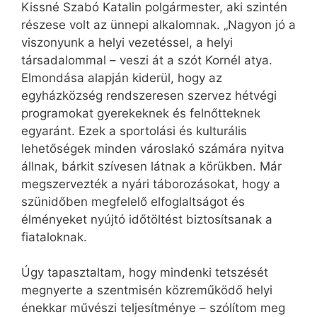
Kissné Szabó Katalin polgármester, aki szintén
részese volt az ünnepi alkalomnak. „Nagyon jó a
viszonyunk a helyi vezetéssel, a helyi
társadalommal – veszi át a szót Kornél atya.
Elmondása alapján kiderül, hogy az
egyházközség rendszeresen szervez hétvégi
programokat gyerekeknek és felnőtteknek
egyaránt. Ezek a sportolási és kulturális
lehetőségek minden városlakó számára nyitva
állnak, bárkit szívesen látnak a körükben. Már
megszervezték a nyári táborozásokat, hogy a
szünidőben megfelelő elfoglaltságot és
élményeket nyújtó időtöltést biztosítsanak a
fiataloknak.
Úgy tapasztaltam, hogy mindenki tetszését
megnyerte a szentmisén közreműködő helyi
énekkar művészi teljesítménye – szólítom meg