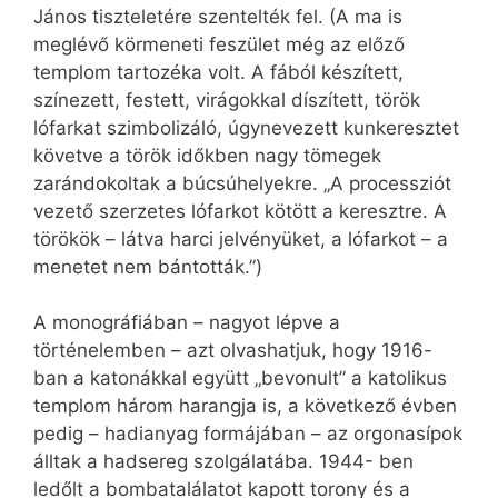
János tiszteletére szentelték fel. (A ma is
meglévő körmeneti feszület még az előző
templom tartozéka volt. A fából készített,
színezett, festett, virágokkal díszített, török
lófarkat szimbolizáló, úgynevezett kunkeresztet
követve a török időkben nagy tömegek
zarándokoltak a búcsúhelyekre. „A processziót
vezető szerzetes lófarkot kötött a keresztre. A
törökök – látva harci jelvényüket, a lófarkot – a
menetet nem bántották.”)
A monográfiában – nagyot lépve a
történelemben – azt olvashatjuk, hogy 1916-
ban a katonákkal együtt „bevonult” a katolikus
templom három harangja is, a következő évben
pedig – hadianyag formájában – az orgonasípok
álltak a hadsereg szolgálatába. 1944- ben
ledőlt a bombatalálatot kapott torony és a