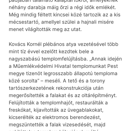
padjában található kalaptartókról, amelyeknek
néhány darabja máig őrzi a régi idők emlékét.
Még mindig féltett kincsei közé tartozik az a kis
mécsestartó, amellyel szülei a hajnali misére
menet világították meg az utat.
Kovács Kornél plébános atya vezetésével több
mint tíz évvel ezelőtt kezdtek bele a
nagyszabású templomfelújításba. „Annak idején
a Műemlékvédelmi Hivatal templomunkat Pest
megye tizenöt legrosszabb állapotú temploma
közé sorolta” – meséli. A tető és a torony
tartószerkezetének rekonstrukciója után
megerősítették a falakat és az oltárépítményt.
Felújították a templomhajót, restaurálták a
freskókat, kijavították az üvegablakokat,
kicserélték az elektromos berendezést,
megszüntették a falak vizesedését, majd