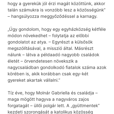
hogy a gyerekük jól érzi magát közöttünk, akkor
talán számukra is vonzóbb lesz a közösségünk”
– hangsúlyozza meggyőződéssel a karnagy.
„Úgy gondolom, hogy egy egyházközség kétféle
módon növekedhet – folytatja az előbbi
gondolatot az atya. – Egyrészt a külsősök
megszólításával, a misszió által. Másrészt
nálunk – látva a példaadó nagyobb családok
életét – örvendetesen növekszik a
nagycsaládban gondolkodó fiatalok száma azok
körében is, akik korábban csak egy-két
gyereket akartak vállalni.”
Tíz éve, hogy Molnár Gabriella és családja –
maga mögött hagyva a nagyváros zajos
forgatagát – üllői polgár lett. A „gyüttmentek”
kezdeti szorongását a katolikus közösség