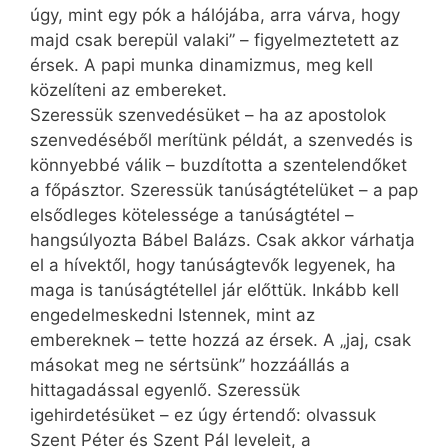
úgy, mint egy pók a hálójába, arra várva, hogy
majd csak berepül valaki” – figyelmeztetett az
érsek. A papi munka dinamizmus, meg kell
közelíteni az embereket.
Szeressük szenvedésüket – ha az apostolok
szenvedéséből merítünk példát, a szenvedés is
könnyebbé válik – buzdította a szentelendőket
a főpásztor. Szeressük tanúságtételüket – a pap
elsődleges kötelessége a tanúságtétel –
hangsúlyozta Bábel Balázs. Csak akkor várhatja
el a hívektől, hogy tanúságtevők legyenek, ha
maga is tanúságtétellel jár előttük. Inkább kell
engedelmeskedni Istennek, mint az
embereknek – tette hozzá az érsek. A „jaj, csak
másokat meg ne sértsünk” hozzáállás a
hittagadással egyenlő. Szeressük
igehirdetésüket – ez úgy értendő: olvassuk
Szent Péter és Szent Pál leveleit, a