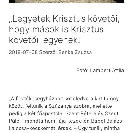
„Legyetek Krisztus követői,
hogy mások is Krisztus
követői legyenek!
2018-07-08
Szerző:
Benke Zsuzsa
Fotó: Lambert Attila
„A főszékesegyházhoz közeledve a két torony
között feltűnik a Szűzanya szobra, mellette
pedig a két főapostolé, Szent Péteré és Szent
Pálé – mondta homíliája kezdetén Bábel Balázs
kalocsa-kecskeméti érsek. – Úgy tűnik, mintha