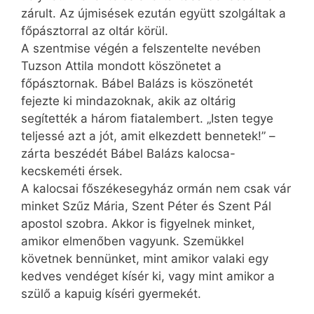
zárult. Az újmisések ezután együtt szolgáltak a
főpásztorral az oltár körül.
A szentmise végén a felszentelte nevében
Tuzson Attila mondott köszönetet a
főpásztornak. Bábel Balázs is köszönetét
fejezte ki mindazoknak, akik az oltárig
segítették a három fiatalembert. „Isten tegye
teljessé azt a jót, amit elkezdett bennetek!” –
zárta beszédét Bábel Balázs kalocsa-
kecskeméti érsek.
A kalocsai főszékesegyház ormán nem csak vár
minket Szűz Mária, Szent Péter és Szent Pál
apostol szobra. Akkor is figyelnek minket,
amikor elmenőben vagyunk. Szemükkel
követnek bennünket, mint amikor valaki egy
kedves vendéget kísér ki, vagy mint amikor a
szülő a kapuig kíséri gyermekét.