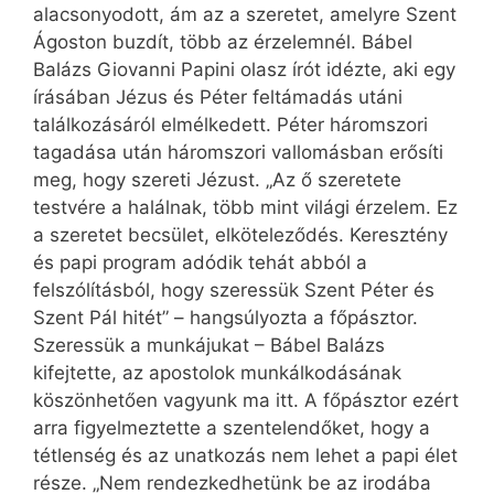
alacsonyodott, ám az a szeretet, amelyre Szent
Ágoston buzdít, több az érzelemnél. Bábel
Balázs Giovanni Papini olasz írót idézte, aki egy
írásában Jézus és Péter feltámadás utáni
találkozásáról elmélkedett. Péter háromszori
tagadása után háromszori vallomásban erősíti
meg, hogy szereti Jézust. „Az ő szeretete
testvére a halálnak, több mint világi érzelem. Ez
a szeretet becsület, elköteleződés. Keresztény
és papi program adódik tehát abból a
felszólításból, hogy szeressük Szent Péter és
Szent Pál hitét” – hangsúlyozta a főpásztor.
Szeressük a munkájukat – Bábel Balázs
kifejtette, az apostolok munkálkodásának
köszönhetően vagyunk ma itt. A főpásztor ezért
arra figyelmeztette a szentelendőket, hogy a
tétlenség és az unatkozás nem lehet a papi élet
része. „Nem rendezkedhetünk be az irodába