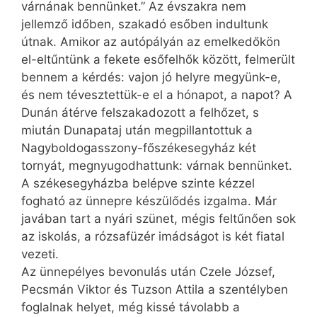
várnának bennünket.” Az évszakra nem
jellemző időben, szakadó esőben indultunk
útnak. Amikor az autópályán az emelkedőkön
el-eltűntünk a fekete esőfelhők között, felmerült
bennem a kérdés: vajon jó helyre megyünk-e,
és nem tévesztettük-e el a hónapot, a napot? A
Dunán átérve felszakadozott a felhőzet, s
miután Dunapataj után megpillantottuk a
Nagyboldogasszony-főszékesegyház két
tornyát, megnyugodhattunk: várnak bennünket.
A székesegyházba belépve szinte kézzel
fogható az ünnepre készülődés izgalma. Már
javában tart a nyári szünet, mégis feltűnően sok
az iskolás, a rózsafüzér imádságot is két fiatal
vezeti.
Az ünnepélyes bevonulás után Czele József,
Pecsmán Viktor és Tuzson Attila a szentélyben
foglalnak helyet, még kissé távolabb a