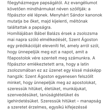
főegyházmegye papságától. Az evangéliumot
követően mindhármukat néven szólítják: a
főpásztor elé lépnek. Menyhárt Sándor kanonok
mutatja be őket, majd kijelenti, méltónak
találtattak a papságra.
Homíliájában Bábel Balázs érsek a zsolozsma
mai napra szóló elmélkedését, Szent Ágoston
egy prédikációját eleveníti fel, amely arról szól,
hogy ünnepeljük meg ezt a napot, amit a
főapostolok vére szentelt meg számunkra. A
főpásztor emlékeztetett arra, hogy a latin
zsolozsmában ez az üzenet egy kissé másképp
hangzik: Szent Ágoston egyenesen felszólít
minket, hogy ünnepeljük meg az apostolokat,
szeressük hitüket, életüket, munkájukat,
szenvedésüket, tanúságtételüket és
igehirdetésüket. Szeressük hitüket – manapság
a szeretet érzelmes, egysíkú kifejezéssé