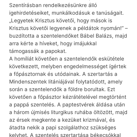
Szentírásban rendelkezésünkre álló
igehirdetéseiket, munkálkodásuk e tanúságait.
„Legyetek Krisztus követői, hogy mások is
Krisztus követői legyenek a példátok nyomán!” –
buzdította a szentelendőket Bábel Balázs, majd
arra kérte a híveket, hogy imájukkal
támogassák a papokat.
A homíliát követően a szentelendők eskütétele
következett, melyben engedelmességet ígértek
a főpásztornak és utódainak. A szertartás a
Mindenszentek litániájával folytatódott, amely
során a szentelendők a földre borultak. Ezt
követően a főpásztor kézrátételével megtörtént
a pappá szentelés. A paptestvérek áldása után
a három újmisés liturgikus ruhába öltözött, majd
az érsek megkente a kezüket krizmával, és
átadta nekik a papi szolgálathoz szükséges
kelyhet. A szentelés szertartása békecsókkal