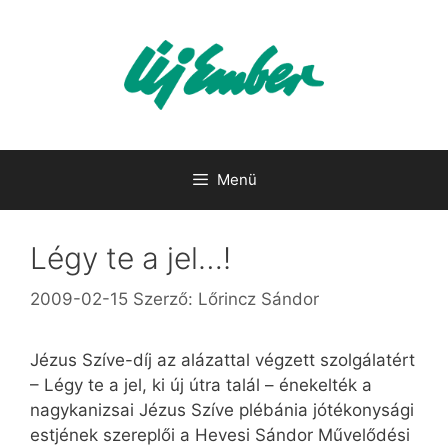
Kilépés
a
tartalomba
Menü
Légy te a jel…!
2009-02-15
Szerző:
Lőrincz Sándor
Jézus Szíve-díj az alázattal végzett szolgálatért
– Légy te a jel, ki új útra talál – énekelték a
nagykanizsai Jézus Szíve plébánia jótékonysági
estjének szereplői a Hevesi Sándor Művelődési