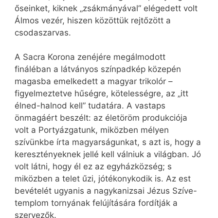
őseinket, kiknek „zsákmányával” elégedett volt
Álmos vezér, hiszen közöttük rejtőzött a
csodaszarvas.
A Sacra Korona zenéjére megálmodott
fináléban a látványos színpadkép közepén
magasba emelkedett a magyar trikolór –
figyelmeztetve hűségre, kötelességre, az „itt
élned-halnod kell” tudatára. A vastaps
önmagáért beszélt: az életöröm produkciója
volt a Portyázgatunk, miközben mélyen
szívünkbe írta magyarságunkat, s azt is, hogy a
keresztényeknek jellé kell válniuk a világban. Jó
volt látni, hogy él ez az egyházközség; s
miközben a telet űzi, jótékonykodik is. Az est
bevételét ugyanis a nagykanizsai Jézus Szíve-
templom tornyának felújítására fordítják a
szervezők.