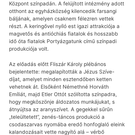
Központ színpadán. A felújított intézmény adott
otthont az egyházközség kilencedik farsangi
báljának, amelyen csaknem félezren vettek
részt. A keringővel nyíló est igazi attrakciója a
magvetős és antióchiás fiatalok és hosszabb
idő óta fiatalok Portyázgatunk című színpadi
produkciója volt.
Az előadás előtt Fliszár Károly plébános
bejelentette: megalapították a Jézus Szíve-
díjat, amelyet minden esztendőben ketten
vehetnek át. Elsőként Némethné Horváth
Emíliát, majd Etler Ottót szólította színpadra,
hogy megköszönje áldozatos munkájukat, s
átnyújtsa az aranyszívet. A gegekkel sűrűn
„teleültetett”, zenés-táncos produkció a
csodaszarvas nyomába eredő honfoglaló eleink
kalandozásait vette nagyító alá – vérbő