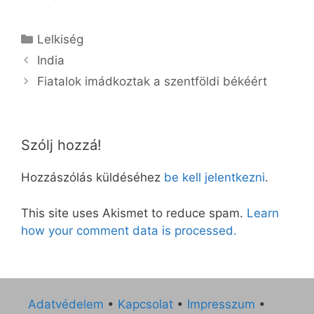
Kategória
Lelkiség
India
Fiatalok imádkoztak a szentföldi békéért
Szólj hozzá!
Hozzászólás küldéséhez
be kell jelentkezni
.
This site uses Akismet to reduce spam.
Learn
how your comment data is processed.
Adatvédelem
•
Kapcsolat
•
Impresszum
•