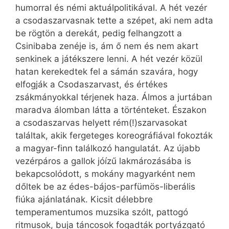
humorral és némi aktuálpolitikával. A hét vezér
a csodaszarvasnak tette a szépet, aki nem adta
be rögtön a derekát, pedig felhangzott a
Csinibaba zenéje is, ám ő nem és nem akart
senkinek a játékszere lenni. A hét vezér közül
hatan kerekedtek fel a sámán szavára, hogy
elfogják a Csodaszarvast, és értékes
zsákmányokkal térjenek haza. Álmos a jurtában
maradva álomban látta a történteket. Északon
a csodaszarvas helyett rém(!)szarvasokat
találtak, akik fergeteges koreográfiával fokozták
a magyar-finn találkozó hangulatát. Az újabb
vezérpáros a gallok jóízű lakmározásába is
bekapcsolódott, s mokány magyarként nem
dőltek be az édes-bájos-parfümös-liberális
fiúka ajánlatának. Kicsit délebbre
temperamentumos muzsika szólt, pattogó
ritmusok, buja táncosok fogadták portyázgató