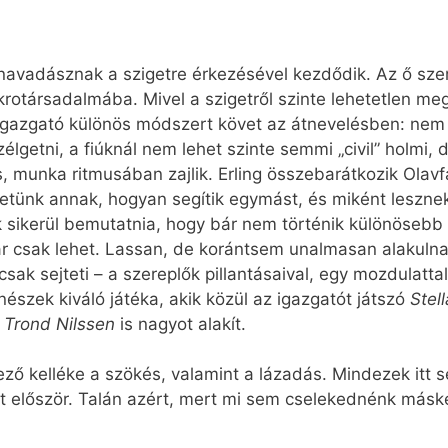
álnavadásznak a szigetre érkezésével kezdődik. Az ő sze
krotársadalmába. Mivel a szigetről szinte lehetetlen me
 igazgató különös módszert követ az átnevelésben: nem a
élgetni, a fiúknál nem lehet szinte semmi „civil” holmi,
, munka ritmusában zajlik. Erling összebarátkozik Olavfa
ehetünk annak, hogyan segítik egymást, és miként lesz
sikerül bemutatnia, hogy bár nem történik különösebb k
mar csak lehet. Lassan, de korántsem unalmasan alakul
sak sejteti – a szereplők pillantásaival, egy mozdulattal
nészek kiváló játéka, akik közül az igazgatót játszó
Stel
s
Trond Nilssen
is nagyot alakít.
lező kelléke a szökés, valamint a lázadás. Mindezek itt
et először. Talán azért, mert mi sem cselekednénk másk