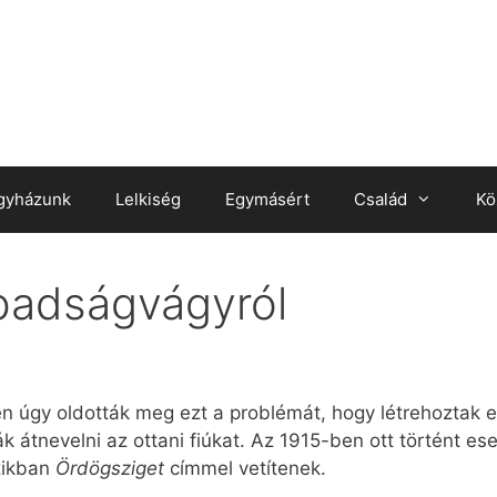
gyházunk
Lelkiség
Egymásért
Család
Kö
badságvágyról
én úgy oldották meg ezt a problémát, hogy létrehoztak e
k átnevelni az ottani fiúkat. Az 1915-ben ott történt 
zikban
Ördögsziget
címmel vetítenek.