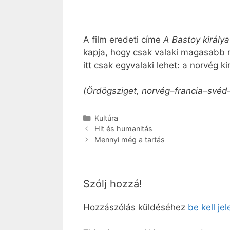
A film eredeti címe
A Bastoy királya
kapja, hogy csak valaki magasabb 
itt csak egyvalaki lehet: a norvég kir
(Ördögsziget, norvég–francia–svéd–
Kategória
Kultúra
Hit és humanitás
Mennyi még a tartás
Szólj hozzá!
Hozzászólás küldéséhez
be kell je