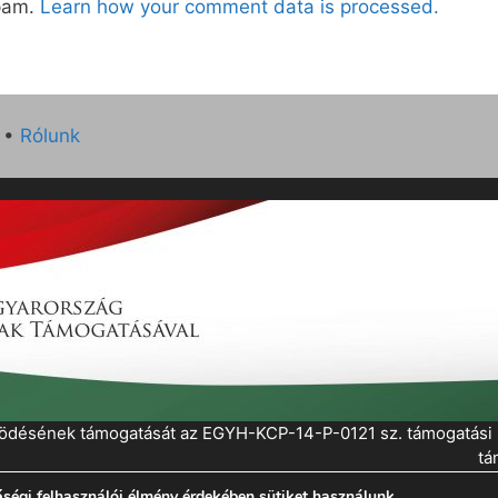
spam.
Learn how your comment data is processed.
•
Rólunk
működésének támogatását az EGYH-KCP-14-P-0121 sz. támogatás
tá
ségi felhasználói élmény érdekében sütiket használunk.