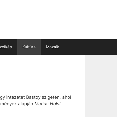
zelkép
Kultúra
Mozaik
gy intézetet Bastoy szigetén, ahol
események alapján
Marius Holst