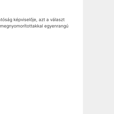
atóság képviselője, azt a választ
s megnyomorítottakkal egyenrangú