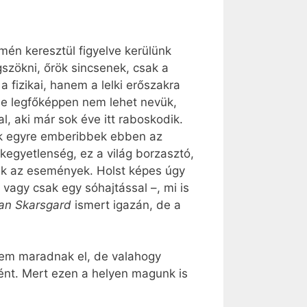
mén keresztül figyelve kerülünk
gszökni, őrök sincsenek, csak a
 fizikai, hanem a lelki erőszakra
 de legfőképpen nem lehet nevük,
l, aki már sok éve itt raboskodik.
nek egyre emberibbek ebben az
egyetlenség, ez a világ borzasztó,
nak az események. Holst képes úgy
 vagy csak egy sóhajtással –, mi is
lan Skarsgard
ismert igazán, de a
 sem maradnak el, de valahogy
ént. Mert ezen a helyen magunk is