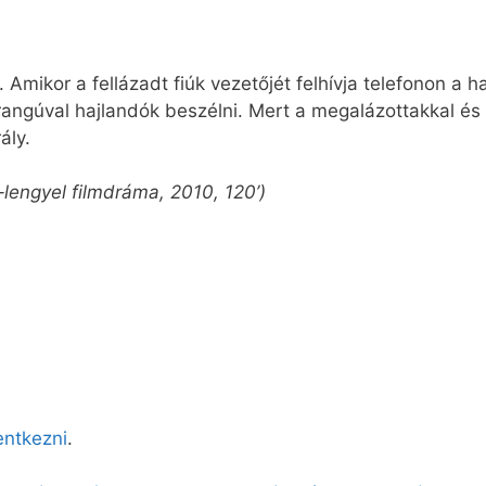
. Amikor a fellázadt fiúk vezetőjét felhívja telefonon a h
rangúval hajlandók beszélni. Mert a megalázottakkal é
ály.
lengyel filmdráma, 2010, 120’)
lentkezni
.