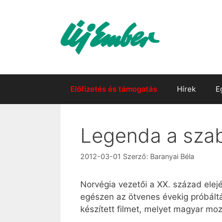
Kilépés
a
tartalomba
Előfizetés és támogatás
Hírek
E
Legenda a sza
2012-03-01
Szerző:
Baranyai Béla
Norvégia vezetői a XX. század elej
egészen az ötvenes évekig próbáltá
készített filmet, melyet magyar mo