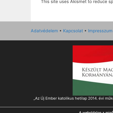
This site uses Akismet to reduce 
Adatvédelem
•
Kapcsolat
•
Impresszum
„Az Új Ember katolikus hetilap 2014. évi 
A weboldalon a minő