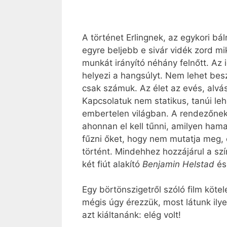
A történet Erlingnek, az egykori b
egyre beljebb e sivár vidék zord mi
munkát irányító néhány felnőtt. Az
helyezi a hangsúlyt. Nem lehet besz
csak számuk. Az élet az evés, alvás
Kapcsolatuk nem statikus, tanúi l
embertelen világban. A rendezőnek 
ahonnan el kell tűnni, amilyen ha
fűzni őket, hogy nem mutatja meg, c
történt. Mindehhez hozzájárul a szí
két fiút alakító
Benjamin Helstad
é
Egy börtönszigetről szóló film köte
mégis úgy érezzük, most látunk ily
azt kiáltanánk: elég volt!