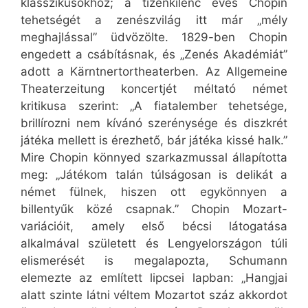
klasszikusokhoz; a tizenkilenc éves Chopin
tehetségét a zenészvilág itt már „mély
meghajlással” üdvözölte. 1829-ben Chopin
engedett a csábításnak, és „Zenés Akadémiát”
adott a Kärntnertortheaterben. Az Allgemeine
Theaterzeitung koncertjét méltató német
kritikusa szerint: „A fiatalember tehetsége,
brillírozni nem kívánó szerénysége és diszkrét
játéka mellett is érezhető, bár játéka kissé halk.”
Mire Chopin könnyed szarkazmussal állapította
meg: „Játékom talán túlságosan is delikát a
német fülnek, hiszen ott egykönnyen a
billentyűk közé csapnak.” Chopin Mozart-
variációit, amely első bécsi látogatása
alkalmával született és Lengyelországon túli
elismerését is megalapozta, Schumann
elemezte az említett lipcsei lapban: „Hangjai
alatt szinte látni véltem Mozartot száz akkordot