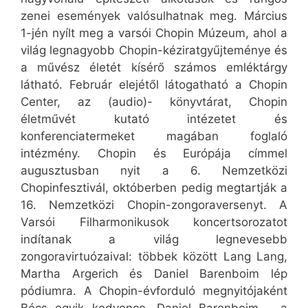
zenei események valósulhatnak meg. Március
1-jén nyílt meg a varsói Chopin Múzeum, ahol a
világ legnagyobb Chopin-kéziratgyűjteménye és
a művész életét kísérő számos emléktárgy
látható. Február elejétől látogatható a Chopin
Center, az (audio)- könyvtárat, Chopin
életművét kutató intézetet és
konferenciatermeket magában foglaló
intézmény. Chopin és Európája címmel
augusztusban nyit a 6. Nemzetközi
Chopinfesztivál, októberben pedig megtartják a
16. Nemzetközi Chopin-zongoraversenyt. A
Varsói Filharmonikusok koncertsorozatot
indítanak a világ legnevesebb
zongoravirtuózaival: többek között Lang Lang,
Martha Argerich és Daniel Barenboim lép
pódiumra. A Chopin-évforduló megnyitójaként