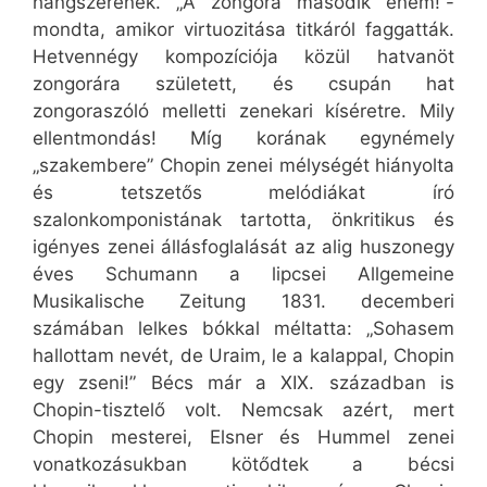
hangszerének. „A zongora második énem!”-
mondta, amikor virtuozitása titkáról faggatták.
Hetvennégy kompozíciója közül hatvanöt
zongorára született, és csupán hat
zongoraszóló melletti zenekari kíséretre. Mily
ellentmondás! Míg korának egynémely
„szakembere” Chopin zenei mélységét hiányolta
és tetszetős melódiákat író
szalonkomponistának tartotta, önkritikus és
igényes zenei állásfoglalását az alig huszonegy
éves Schumann a lipcsei Allgemeine
Musikalische Zeitung 1831. decemberi
számában lelkes bókkal méltatta: „Sohasem
hallottam nevét, de Uraim, le a kalappal, Chopin
egy zseni!” Bécs már a XIX. században is
Chopin-tisztelő volt. Nemcsak azért, mert
Chopin mesterei, Elsner és Hummel zenei
vonatkozásukban kötődtek a bécsi