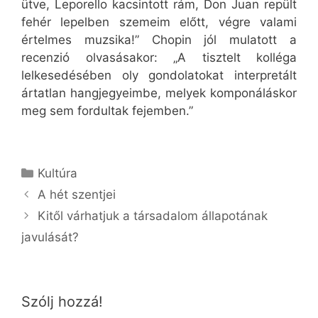
ütve, Leporello kacsintott rám, Don Juan repült
fehér lepelben szemeim előtt, végre valami
értelmes muzsika!” Chopin jól mulatott a
recenzió olvasásakor: „A tisztelt kolléga
lelkesedésében oly gondolatokat interpretált
ártatlan hangjegyeimbe, melyek komponáláskor
meg sem fordultak fejemben.”
Kategória
Kultúra
A hét szentjei
Kitől várhatjuk a társadalom állapotának
javulását?
Szólj hozzá!