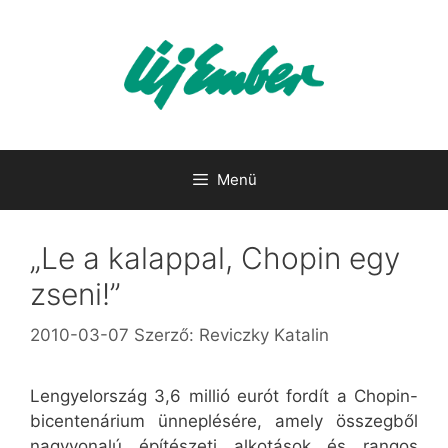
Kilépés
a
tartalomba
Menü
„Le a kalappal, Chopin egy
zseni!”
2010-03-07
Szerző:
Reviczky Katalin
Lengyelország 3,6 millió eurót fordít a Chopin-
bicentenárium ünneplésére, amely összegből
nagyvonalú építészeti alkotások és rangos