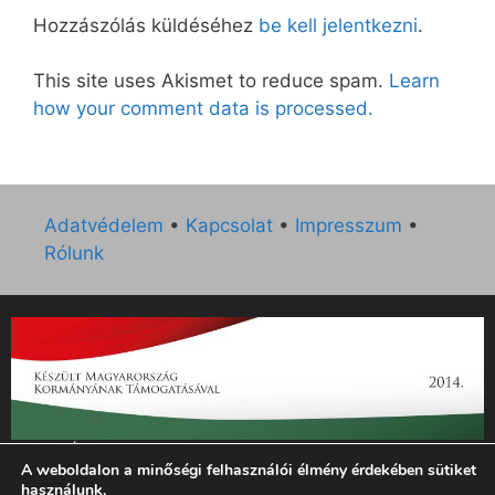
Hozzászólás küldéséhez
be kell jelentkezni
.
This site uses Akismet to reduce spam.
Learn
how your comment data is processed.
Adatvédelem
•
Kapcsolat
•
Impresszum
•
Rólunk
„Az Új Ember katolikus hetilap 2014. évi működésének
A weboldalon a minőségi felhasználói élmény érdekében sütiket
támogatását az EGYH-KCP-14-P-0121 sz. támogatási
használunk.