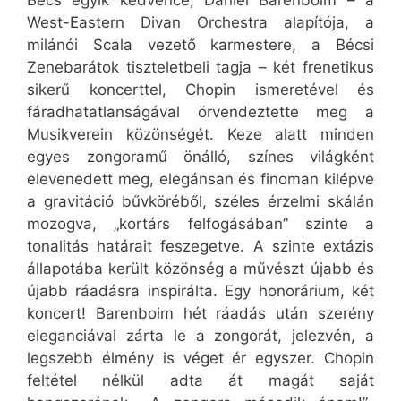
Bécs egyik kedvence, Daniel Barenboim – a
West-Eastern Divan Orchestra alapítója, a
milánói Scala vezető karmestere, a Bécsi
Zenebarátok tiszteletbeli tagja – két frenetikus
sikerű koncerttel, Chopin ismeretével és
fáradhatatlanságával örvendeztette meg a
Musikverein közönségét. Keze alatt minden
egyes zongoramű önálló, színes világként
elevenedett meg, elegánsan és finoman kilépve
a gravitáció bűvköréből, széles érzelmi skálán
mozogva, „kortárs felfogásában” szinte a
tonalitás határait feszegetve. A szinte extázis
állapotába került közönség a művészt újabb és
újabb ráadásra inspirálta. Egy honorárium, két
koncert! Barenboim hét ráadás után szerény
eleganciával zárta le a zongorát, jelezvén, a
legszebb élmény is véget ér egyszer. Chopin
feltétel nélkül adta át magát saját