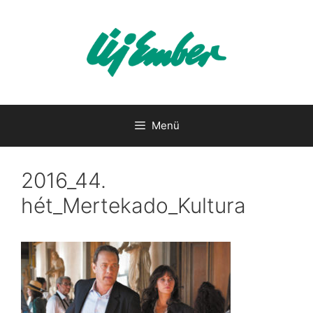
Kilépés
a
tartalomba
Menü
2016_44.
hét_Mertekado_Kultura