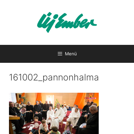
Kilépés
a
tartalomba
Menü
161002_pannonhalma