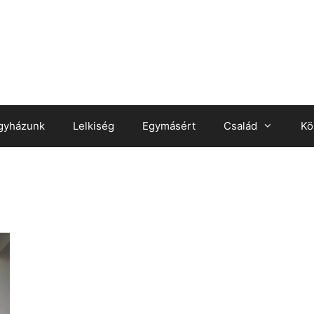
gyházunk
Lelkiség
Egymásért
Család
Kö