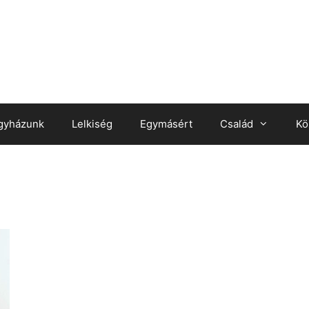
gyházunk
Lelkiség
Egymásért
Család
Kö