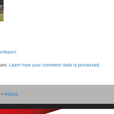
lentkezni
.
spam.
Learn how your comment data is processed.
•
Rólunk