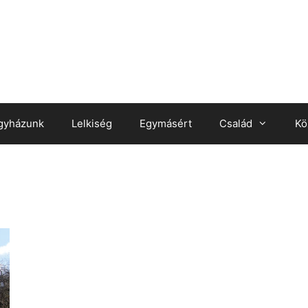
gyházunk
Lelkiség
Egymásért
Család
Kö