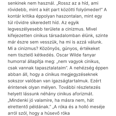
senkinek nem használ. „Rossz az a híd, ami
rövidebb, mint a két part közötti folyómeder!” A
kontár kritika éppolyan haszontalan, mint egy
túl rövidre sikeredett híd. Az egyik
legveszélyesebb területe a cinizmus. Mivel
kifejezetten cinikus társadalomban élünk, szinte
már észre sem vesszük, ha mi is azzá válunk.
Mi a cinizmus? Közönyös, gúnyos, értékeket
nem tisztelő kétkedés. Oscar Wilde fanyar
humorral állapítja meg: „nem vagyok cinikus,
csak vannak tapasztalataim”. A nehézség éppen
abban áll, hogy a cinikus megjegyzéseknek
sokszor valóban van igazságtartalmuk. Ezért
érintenek olyan mélyen. További részletezés
helyett lássunk néhány cinikus aforizmát.
„Mindenki jó valamire, ha másra nem, hát
elrettentő példának.” „A róka és a holló meséje
arról szól, hogy a húsevő róka