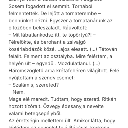
Sosem fogadott el semmit. Tornából
felmentették. De lejött a tornaterembe –
bennünket nézni. Egyszer a tornatanárunk az
öltözőben beleszaladt. Ráüvöltött:
– Mit lábatlankodsz itt, te töpörtyű?! –
Félrelökte, és berohant a zsivajgó
kosárlabdázók közé. Lajos elesett. (…) Tétován
felállt. Felment az osztályba. Mire felértem, a
helyén ült – egyedül. Mozdulatlanul. (…)
Háromszögletű arca krétafehéren világított. Felé
nyújtottam a szendvicsemet:
– Szalámis, szereted?
– Nem.
Maga elé meredt. Tudtam, hogy szereti. Ritkán
hozott tíz­órait. Özvegy édesanyja nevelte
valami betegsegélyből.
Az érettségin mellettem ült. Amikor látta, hogy
kínlódom az egyenlet felállításával, keskeny