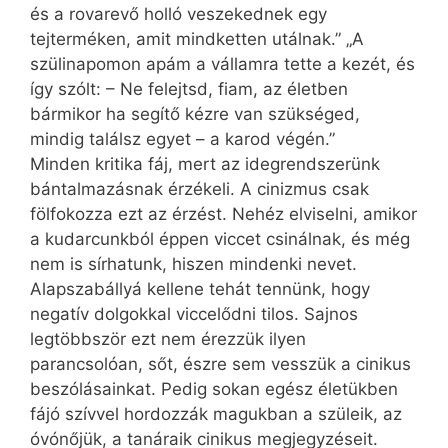
és a rovarevő holló veszekednek egy
tejterméken, amit mindketten utálnak.” „A
szülinapomon apám a vállamra tette a kezét, és
így szólt: – Ne felejtsd, fiam, az életben
bármikor ha segítő kézre van szükséged,
mindig találsz egyet – a karod végén.”
Minden kritika fáj, mert az idegrendszerünk
bántalmazásnak érzékeli. A cinizmus csak
fölfokozza ezt az érzést. Nehéz elviselni, amikor
a kudarcunkból éppen viccet csinálnak, és még
nem is sírhatunk, hiszen mindenki nevet.
Alapszabállyá kellene tehát tennünk, hogy
negatív dolgokkal viccelődni tilos. Sajnos
legtöbbször ezt nem érezzük ilyen
parancsolóan, sőt, észre sem vesszük a cinikus
beszólásainkat. Pedig sokan egész életükben
fájó szívvel hordozzák magukban a szüleik, az
óvónőjük, a tanáraik cinikus megjegyzéseit.