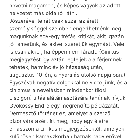
nevetni magamon, és képes vagyok az adott
helyzetet más oldalról látni.
Jószerével tehát csak azzal az érett
személyiséggel szemben engedhetnénk meg
magunknak egy-egy tréfás kritikát, akit igazán
jól ismerünk, és akivel szeretjük egymást. Vele
is csak akkor, ha éppen nem fáradt. (Cinikus
megjegyzést így aztán legfeljebb a férjemnek
tehetek, harminc év jó házasság után,
augusztus 10-én, a nyaralás utolsó napjaiban.)
Egyszóval: negatív dolgokkal ne vicceljünk, és a
cinizmus a nevelésben mindenkor tilos!
E szigorú tiltás alátámasztására tanúnak hívjuk
Gyökössy Endre egy megrendítő példázatát.
Dermesztő történet ez, amelyet a szerző
bizonyára azért írt meg, hogy egy életre
elriasszon a cinikus megjegyzésektől, amelyek
különösen kamaszkorban hatnak nagy erővel.