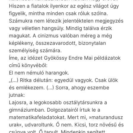
Hiszen a fiatalok ilyenkor az egész világot úgy
figyelik, mintha minden csak róluk szólna.
Számukra nem létezik jelentéktelen megjegyzés
vagy véletlen hangsúly. Mindig találva érzik
magukat. A cinizmus valóban méreg a még
képlékeny, összezavarodott, bizonytalan
személyiség számára.
Íme, az idézet Gyökössy Endre Mai példázatok
című könyvéből:
El nem némuló harangok.
„(…) Ritka délután: egyedül vagyok. Csak ülök
és emlékezem. (…) Sorra, ahogy eszembe
jutnak:
Lajosra, a legokosabb osztálytársunkra a
gimnáziumban. Dolgozatairól írtuk le a
matematikafeladatokat. Mert mi, »maturandusz
urak«, udvaroltunk. Ő nem. Kicsi, torz növésű és
csúnya volt. Ő tanult. Mindenkin segített.