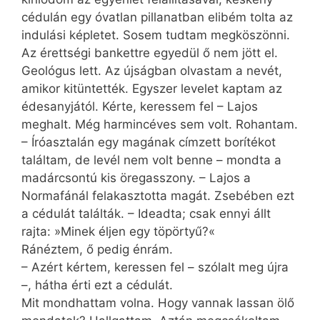
cédulán egy óvatlan pillanatban elibém tolta az
indulási képletet. Sosem tudtam megköszönni.
Az érettségi bankettre egyedül ő nem jött el.
Geológus lett. Az újságban olvastam a nevét,
amikor kitüntették. Egyszer levelet kaptam az
édesanyjától. Kérte, keressem fel – Lajos
meghalt. Még harmincéves sem volt. Rohantam.
– Íróasztalán egy magának címzett borítékot
találtam, de levél nem volt benne – mondta a
madárcsontú kis öregasszony. – Lajos a
Normafánál felakasztotta magát. Zsebében ezt
a cédulát találták. – Ideadta; csak ennyi állt
rajta: »Minek éljen egy töpörtyű?«
Ránéztem, ő pedig énrám.
– Azért kértem, keressen fel – szólalt meg újra
–, hátha érti ezt a cédulát.
Mit mondhattam volna. Hogy vannak lassan ölő