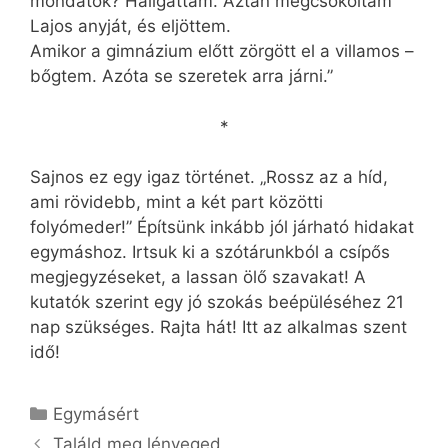
mondatok? Hallgattam. Aztán megcsókoltam
Lajos anyját, és eljöttem.
Amikor a gimnázium előtt zörgött el a villamos –
bőgtem. Azóta se szeretek arra járni.”
*
Sajnos ez egy igaz történet. „Rossz az a híd,
ami rövidebb, mint a két part közötti
folyómeder!” Építsünk inkább jól járható hidakat
egymáshoz. Irtsuk ki a szótárunkból a csípős
megjegyzéseket, a lassan ölő szavakat! A
kutatók szerint egy jó szokás beépüléséhez 21
nap szükséges. Rajta hát! Itt az alkalmas szent
idő!
Kategória
Egymásért
Találd meg lényeged