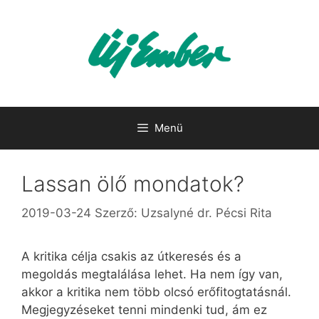
Kilépés
a
tartalomba
Menü
Lassan ölő mondatok?
2019-03-24
Szerző:
Uzsalyné dr. Pécsi Rita
A kritika célja csakis az útkeresés és a
megoldás megtalálása lehet. Ha nem így van,
akkor a kritika nem több olcsó erőfitogtatásnál.
Megjegyzéseket tenni mindenki tud, ám ez