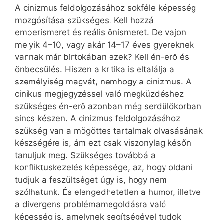
A cinizmus feldolgozásához sokféle képesség
mozgósítása szükséges. Kell hozzá
emberismeret és reális önismeret. De vajon
melyik 4–10, vagy akár 14–17 éves gyereknek
vannak már birtokában ezek? Kell én-erő és
önbecsülés. Hiszen a kritika is eltalálja a
személyiség magvát, nemhogy a cinizmus. A
cinikus megjegyzéssel való megküzdéshez
szükséges én-erő azonban még serdülőkorban
sincs készen. A cinizmus feldolgozásához
szükség van a mögöttes tartalmak olvasásának
készségére is, ám ezt csak viszonylag későn
tanuljuk meg. Szükséges továbbá a
konfliktuskezelés képessége, az, hogy oldani
tudjuk a feszültséget úgy is, hogy nem
szólhatunk. És elengedhetetlen a humor, illetve
a divergens problémamegoldásra való
képesség is, amelynek segítségével tudok