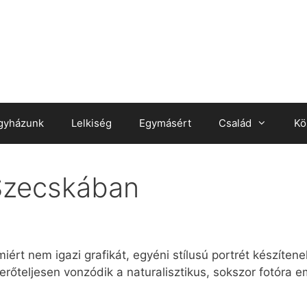
gyházunk
Lelkiség
Egymásért
Család
Kö
Szecskában
rt nem igazi grafikát, egyéni stílusú portrét készítene
őteljesen vonzódik a naturalisztikus, sokszor fotóra e