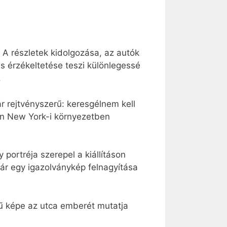
k. A részletek kidolgozása, az autók
s érzékeltetése teszi különlegessé
.
r rejtvényszerű: keresgélnem kell
ban New York-i környezetben
 portréja szerepel a kiállításon
kár egy igazolványkép felnagyítása
ű képe az utca emberét mutatja