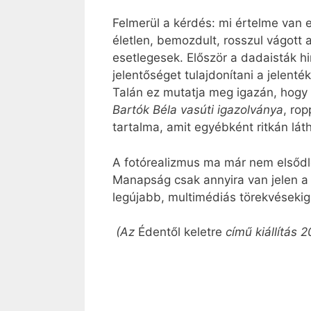
Felmerül a kérdés: mi értelme van e
életlen, bemozdult, rosszul vágott 
esetlegesek. Először a dadaisták h
jelentőséget tulajdonítani a jelenté
Talán ez mutatja meg igazán, hogy m
Bartók Béla vasúti igazolványa
, ro
tartalma, amit egyébként ritkán lát
A fotórealizmus ma már nem elsődle
Manapság csak annyira van jelen a f
legújabb, multimédiás törekvésekig
(Az
Édentől keletre
című kiállítás