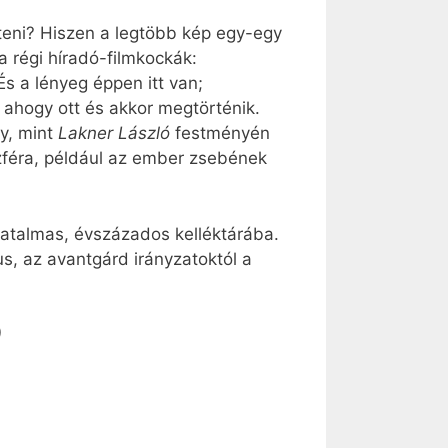
steni? Hiszen a legtöbb kép egy-egy
a régi híradó-filmkockák:
s a lényeg éppen itt van;
, ahogy ott és akkor megtörténik.
gy, mint
Lakner László
festményén
szféra, például az ember zsebének
hatalmas, évszázados kelléktárába.
s, az avantgárd irányzatoktól a
)