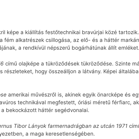
ril képe a kiállítás festőtechnikai bravúrjai közé tartozi
 fém alkatrészek csillogása, az elő- és a háttér markán
jának, a rendkívül népszerű bogárhátúnak állít emléket
76
című olajképe a tükröződések tükröződése. Szinte má
s részleteket, hogy összeálljon a látvány. Képei általá
ose
amerikai művészről is, akinek egyik önarcképe és egy
avúros technikával megfestett, óriási méretű férfiarc, a
k a bekockázott háttér segédvonalai.
rnus Tibor Lányok farmernadrágban az utcán 1971
cím
nyezetben, a maga keresetlenségében.