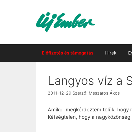
Kilépés
a
tartalomba
Előfizetés és támogatás
Hírek
E
Langyos víz a 
2011-12-29
Szerző:
Mészáros Ákos
Amikor megkérdeztem tőlük, hogy mié
Kétségtelen, hogy a nagyközönség er