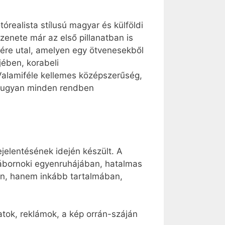
ealista stílusú magyar és külföldi
üzenete már az első pillanatban is
ére utal, amelyen egy ötvenesekből
jében, korabeli
alamiféle kellemes középszerűség,
cs ugyan minden rendben
jelentésének idején készült. A
tábornoki egyenruhájában, hatalmas
n, hanem inkább tartalmában,
atok, reklámok, a kép orrán-száján