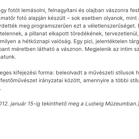
gy fotót lemásolni, felnagyítani és olajban vászonra fe
amatőr fotó alapján készült – sok esetben olyanok, mint 
irdették meg programszerűen ezt a véletlenszerűséget. É
ktelennek, a pillanat elkapott töredékének, tervezetlenül
ilyen a hétköznapi valóság. Egy pici, jelentéktelen tár
ppant méretben látható a vásznon. Megjelenik az intim 
hatunk.
ges kifejezési forma: beleolvadt a művészeti stílusok 
estőművészet irányzatai között, amennyire a többi stílu
.
 2012. január 15-ig tekinthető meg a Ludwig Múzeumban.