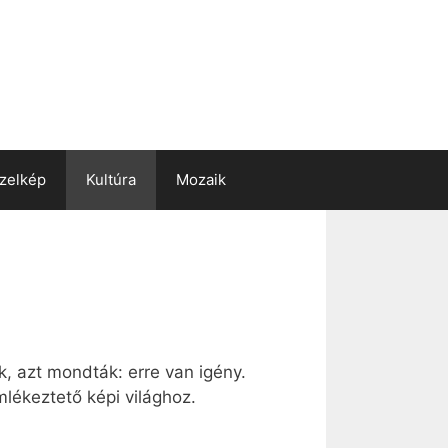
zelkép
Kultúra
Mozaik
k, azt mondták: erre van igény.
mlékeztető képi világhoz.