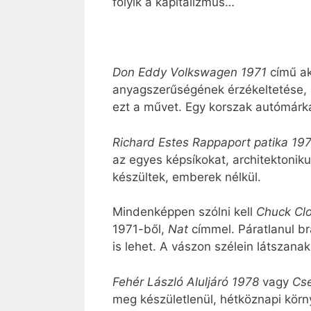
folyik a kapitalizmus…
Don Eddy Volkswagen 1971
című ak
anyagszerűségének érzékeltetése, a
ezt a művet. Egy korszak autómárká
Richard Estes Rappaport patika 19
az egyes képsíkokat, architektoniku
készültek, emberek nélkül.
Mindenképpen szólni kell
Chuck Cl
1971-ből,
Nat
címmel. Páratlanul br
is lehet. A vászon szélein látszana
Fehér László Aluljáró 1978
vagy
Cse
meg készületlenül, hétköznapi kör