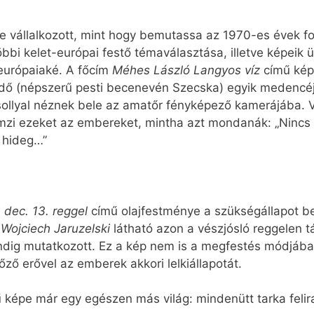
llalkozott, mint hogy bemutassa az 1970-es évek fotór
öbbi kelet-európai festő témaválasztása, illetve képeik 
európaiaké. A főcím
Méhes László Langyos víz
című kép
ürdő (népszerű pesti becenevén Szecska) egyik medencé
llyal néznek bele az amatőr fényképező kamerájába. V
llemzi ezeket az embereket, mintha azt mondanák: „Nin
 hideg…”
 dec. 13. reggel
című olajfestménye a szükségállapot be
n
Wojciech Jaruzelski
látható azon a vészjósló reggelen 
dig mutatkozott. Ez a kép nem is a megfestés módjába
ző erővel az emberek akkori lelkiállapotát.
 képe már egy egészen más világ: mindenütt tarka felir