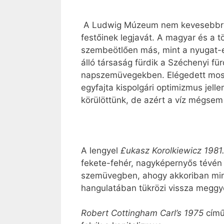
A Ludwig Múzeum nem kevesebbre vá
festőinek legjavát. A magyar és a t
szembeötlően más, mint a nyugat-
álló társaság fürdik a Széchenyi f
napszemüvegekben. Elégedett moso
egyfajta kispolgári optimizmus je
körülöttünk, de azért a víz mégsem
A lengyel
£ukasz Korolkiewicz 1981.
fekete-fehér, nagyképernyős tévé
szemüvegben, ahogy akkoriban min
hangulatában tükrözi vissza meggyő
Robert Cottingham Carl’s 1975
című